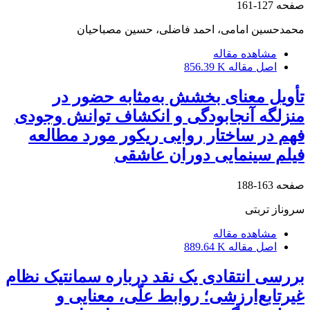
صفحه
127-161
محمدحسین امامی، احمد فاضلی، حسین مصباحیان
مشاهده مقاله
اصل مقاله
856.39 K
تأویل معنای بخشش به‌‏مثابه حضور در
منزلگه آنجابودگی و انکشاف توانش وجودی
فهم در ساختار روایی ریکور مورد مطالعه
فیلم سینمایی دوران عاشقی
صفحه
163-188
سروناز تربتی
مشاهده مقاله
اصل مقاله
889.64 K
بررسی انتقادی یک نقد درباره سمانتیک نظام
غیرتابع‌‌ارزشی؛ روابط علّی، معنایی و