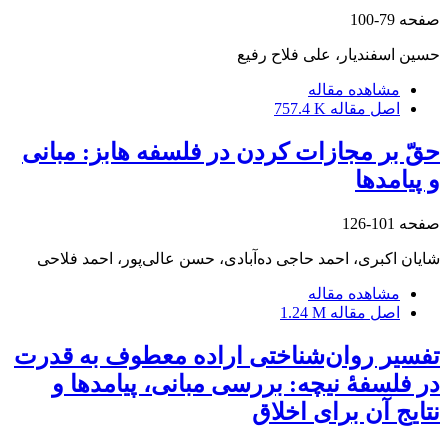
صفحه
79-100
حسین اسفندیار، علی فلاح رفیع
مشاهده مقاله
اصل مقاله
757.4 K
حقّ بر مجازات‏ کردن در فلسفه هابز: مبانی
و پی‏امدها
صفحه
101-126
شایان اکبری، احمد حاجی ده‌آبادی، حسن عالی‌پور، احمد فلاحی
مشاهده مقاله
اصل مقاله
1.24 M
تفسیر روان‌شناختی اراده معطوف به قدرت
در فلسفۀ نیچه: بررسی مبانی، پیامدها و
نتایج آن برای اخلاق