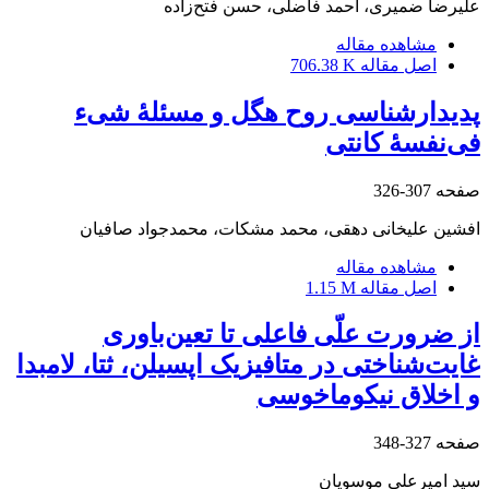
علیرضا ضمیری، احمد فاضلی، حسن فتح‌زاده
مشاهده مقاله
اصل مقاله
706.38 K
پدیدارشناسی روح هگل و مسئلۀ شیء
فی‌نفسۀ کانتی
صفحه
307-326
افشین علیخانی دهقی، محمد مشکات، محمدجواد صافیان
مشاهده مقاله
اصل مقاله
1.15 M
از ضرورت علّی فاعلی تا تعین‌باوری
غایت‌شناختی در متافیزیک اپسیلن، ثتا، لامبدا
و اخلاق نیکوماخوسی
صفحه
327-348
سید امیرعلی موسویان