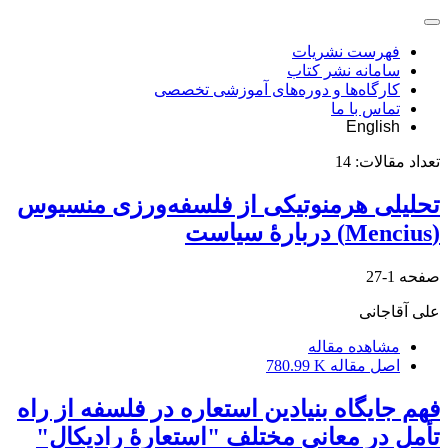
فهرست نشریات
سامانه نشر کتاب
کارگاه‌ها و دوره‌های آموزشی تخصصی
تماس با ما
English
تعداد مقالات:
14
تحلیلی هرمنوتیکی از فلسفه‌‏ورزی منسیوس
(Mencius) دربارۀ سیاست
صفحه
1-27
علی آقاجانی
مشاهده مقاله
اصل مقاله
780.99 K
فهم جایگاه بنیادین استعاره در فلسفه از راه
تأمل در معانی مختلف "استعارۀ رادیکال"