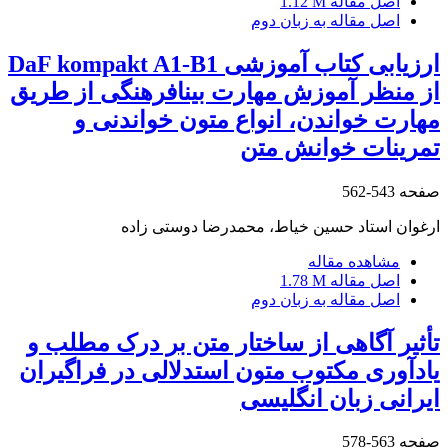
اصل مقاله
1.12 M
اصل مقاله به زبان دوم
ارزیابی کتاب آموزشی DaF kompakt A1-B1
از منظر آموزش مهارت بینافرهنگی از طریق
مهارت خواندن، انواع متون خواندنی و
تمرینات خوانش متن
صفحه
543-562
ارغوان استاد حسین خیاط، محمدرضا دوستی زاده
مشاهده مقاله
اصل مقاله
1.78 M
اصل مقاله به زبان دوم
تأثیر آگاهی از ساختار متن بر درک مطلب و
یادآوری مکتوب متون استدلالی در فراگیران
ایرانی زبان انگلیسی
صفحه
563-578