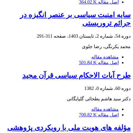
اصل مقاله
364.02 K
سایه امنیت سیاسی بر عنصر انگیزه در
جرائم تروریستی
دوره 54، شماره 2، تابستان 1403، صفحه
311-291
محمد یکرنگی، رضا جلوی
مشاهده مقاله
اصل مقاله
501.84 K
طرح آیات الاحکام سیاسی قرآن مجید
دوره 60، شماره 0، 1382
دکتر سید هاشم بطحائی گلپایگانی
مشاهده مقاله
اصل مقاله
700.82 K
مؤلفه های هویت ملی با رویکردی پژوهشی