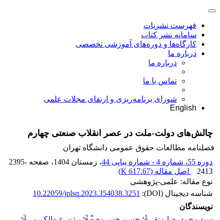
فهرست نشریات
سامانه نشر کتاب
کارگاه‌ها و دوره‌های آموزشی تخصصی
درباره ما
درباره ما
تماس با ما
شورای برنامه‌ریزی و ارتقای مجلات علمی
English
چالش‌های دولت-ملت در عصر انقلاب صنعتی چهارم
فصلنامه مطالعات حقوق عمومی دانشگاه تهران
دوره 55، شماره 4 - شماره پیاپی 44
، زمستان 1404
، صفحه
2395-
2413
اصل مقاله (
617.67 K
)
نوع مقاله: علمی-پژوهشی
شناسه دیجیتال (DOI):
10.22059/jplsq.2023.354038.3251
نویسندگان
3
2
*
1
سید محمدرضا متقی
؛
حسن خسروی
؛
بیژن عبدالکریمی
؛