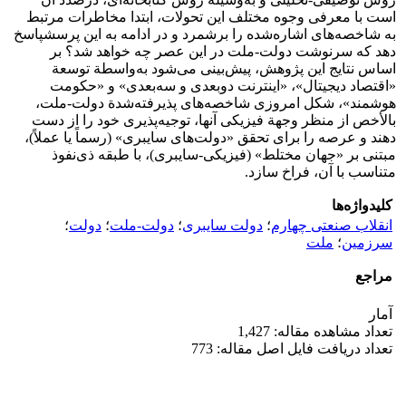
است با معرفی وجوه مختلف این تحولات، ابتدا مخاطرات مرتبط
به شاخصه‌های اشاره‌شده را برشمرد و در ادامه به این پرسشپاسخ
دهد که سرنوشت دولت-ملت در این عصر چه خواهد شد؟ بر
اساس نتایج این پژوهش، پیش‌بینی می‌شود به‌واسطة توسعة
«اقتصاد دیجیتال»، «اینترنت دوبعدی و سه‌بعدی» و «حکومت
هوشمند»، شکل امروزی شاخصه‌های پذیرفته‌شدة دولت‌-ملت،
بالأخص از منظر وجهة فیزیکی آنها‌، توجیه‌پذیری خود را از دست
دهند و عرصه را برای تحقق «دولت‌های سایبری» (رسماً یا عملاً)،
مبتنی بر «جهان مختلط» (فیزیکی-سایبری)، با طبقه ذی‌نفوذ
متناسب با آن، فراخ سازد.
کلیدواژه‌ها
انقلاب صنعتی چهارم
؛
دولت سایبری
؛
دولت-ملت
؛
دولت
؛
سرزمین
؛
ملت
مراجع
آمار
تعداد مشاهده مقاله: 1,427
تعداد دریافت فایل اصل مقاله: 773