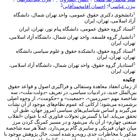
5
4
بیژن عباسی
؛
احسان آقامحمدآقایی
1
دانشجوی دکتری حقوق عمومی، واحد تهران شمال، دانشگاه
آزاد اسلامی، تهران، ایران
2
استاد گروه حقوق عمومی، دانشگاه پیام نور، تهران، ایران
3
دانشیار گروه فلسفه، واحد تهران شمال، دانشگاه آزاد اسلامی،
تهران، ایران
4
استاد گروه حقوق، دانشکدة حقوق و علوم سیاسی دانشگاه
تهران، تهران، ایران
5
استادیار گروه حقوق، واحد تهران شمال، دانشگاه آزاد اسلامی،
تهران، ایران
چکیده
از زمان انعقاد معاهدة وستفالی و فراگیری اصول و قواعد حقوق
بین‌الملل جدید، در ادبیات سیاسی، در تعریف «دولت-ملت»، سه
شاخصة مهم «سرزمین»، «جمعیت» و «حکومت»، از وجوه اصلی
برشمرده می‌شود؛ ارکانی که عموم نظام‌های موجود از آن نشأت
می‌گیرند و اساس شناسایی‌های سیاسی امروز جهان، طبق آن
تحقق می‌یابد. اما با گسترش تحولات فناوری که با عنوان «انقلاب
صنعتی چهارم» از آن یاد می‌شود و در مسیر کمرنگ کردن مرز
میان جهان فیزیکی و سایبری گام برمی‌دارد، عملاً هر سه شاخصة
مذکور با مخاطرات جدی روبه‌رو شده است. حال پژوهش موجود با
روش توصیفی-تحلیلی و به‌وسیلة روش کتابخانه‌ای، درصدد آن