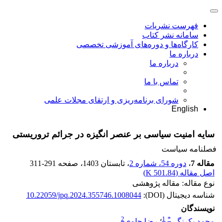
فهرست نشریات
سامانه نشر کتاب
کارگاه‌ها و دوره‌های آموزشی تخصصی
درباره ما
درباره ما
تماس با ما
شورای برنامه‌ریزی و ارتقای مجلات علمی
English
سایه امنیت سیاسی بر عنصر انگیزه در جرائم تروریستی
فصلنامه سیاست
مقاله 7
،
دوره 54، شماره 2
، تابستان 1403
، صفحه
311-291
اصل مقاله (
501.84 K
)
نوع مقاله: مقاله پژوهشی
شناسه دیجیتال (DOI):
10.22059/jpq.2024.355746.1008044
نویسندگان
2
1
*
محمد یکرنگی
؛
رضا جلوی