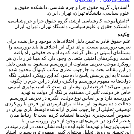
1
استادیار، گروه حقوق جزا و جرم شناسی، دانشکده حقوق و
علوم سیاسی، دانشگاه تهران، تهران، ایران.
2
دانش‌آموخته کارشناسی ارشد، گروه حقوق جزا و جرم‌شناسی،
دانشکده حقوق و علوم سیاسی، دانشگاه تهران، تهران، ایران
چکیده
علم حقوق قادر به تبیین دلیل اختلاف‌های موجود و حل‌نشده برای
تعریف تروریسم نیست. برای درک این اختلاف‌ها باید تروریسم را
مسئله‌ای امنیتی در نظر گرفت که به ادبیات حقوقی راه یافته
است. رویکردهای امنیتی متعددی وجود دارد که مبنا قرار دادن هر
رویکرد موجب تعریف متفاوت از تروریسم می‌شود. به همین دلیل
در این مقاله، بحث به چارچوب نظری مکتب کپنهاگ محدود شده
است تا به این پرسش پاسخ داده شود که این رویکرد امنیتی، نگاه
دولت‌ها به مفهوم تروریسم و انگیزه رفتار در این جرم را چگونه
تبیین می‌کند؟ فرضیه این نوشتار آن است که آسیب‌پذیری امنیتی
خاص هر دولت، تأثیراتی مستقیم بر نگاه آن دولت به تهدید
تروریسم دارد و بر اساس نوع دولت، انگیزه در تعریف تروریسم
دخالت داده می‌شود. این مقاله برای آزمودن این فرض با رویکردی
توصیفی-تحلیلی از چارچوب نظری ارائه‌شده توسط باری بوزان در
خصوص آسیب‌پذیری دولت‌ها استفاده کرده است تا ارتباط میان
عنصر انگیزه در تعریف‌های موجود از جرم تروریستی را با
آسیب‌پذیری‌ها و تهدیدها علیه ایده دولت نشان دهد. در این زمینه در
این تحقیق به روش تحلیل محتوای کیفی مفهوم تروریسم در اسناد