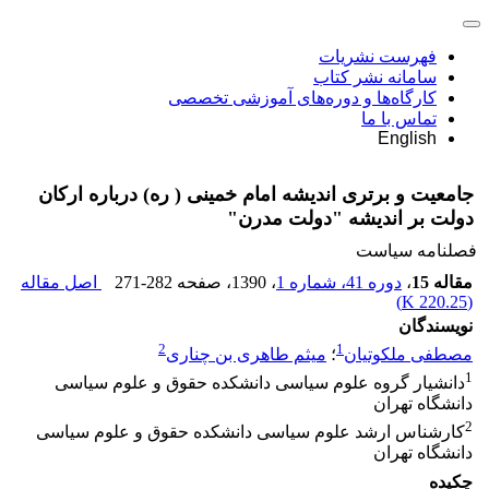
فهرست نشریات
سامانه نشر کتاب
کارگاه‌ها و دوره‌های آموزشی تخصصی
تماس با ما
English
جامعیت و برتری اندیشه امام خمینی ( ره) درباره ارکان
دولت بر اندیشه "دولت مدرن"
فصلنامه سیاست
مقاله 15
،
دوره 41، شماره 1
، 1390
، صفحه
271-282
اصل مقاله
)
220.25 K
(
نویسندگان
2
1
مصطفی ملکوتیان
؛
میثم طاهری بن چناری
1
دانشیار گروه علوم سیاسی دانشکده حقوق و علوم سیاسی
دانشگاه تهران
2
کارشناس ارشد علوم سیاسی دانشکده حقوق و علوم سیاسی
دانشگاه تهران
چکیده