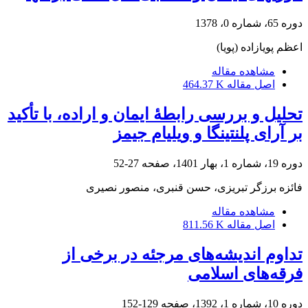
دوره 65، شماره 0، 1378
اعظم پویازاده (پویا)
مشاهده مقاله
اصل مقاله
464.37 K
تحلیل و بررسی رابطۀ ایمان و اراده، با تأکید
بر آرای پلنتینگا و ویلیام جیمز
دوره 19، شماره 1، بهار 1401، صفحه
27-52
فائزه برزگر تبریزی، حسن قنبری، منصور نصیری
مشاهده مقاله
اصل مقاله
811.56 K
تداوم اندیشه‌های مرجئه در برخی از
فرقه‌های اسلامی
دوره 10، شماره 1، 1392، صفحه
129-152