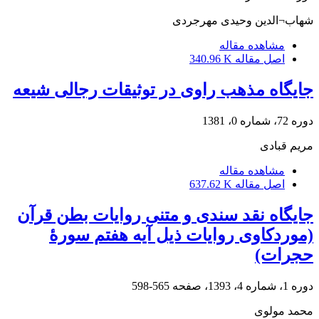
شهاب¬الدین وحیدی مهرجردی
مشاهده مقاله
اصل مقاله
340.96 K
جایگاه مذهب راوی در توثیقات رجالی شیعه
دوره 72، شماره 0، 1381
مریم قبادی
مشاهده مقاله
اصل مقاله
637.62 K
جایگاه نقد سندی و متنی روایات بطن قرآن
(موردکاوی روایات ذیل آیه هفتم سورۀ
حجرات)
دوره 1، شماره 4، 1393، صفحه
565-598
محمد مولوی