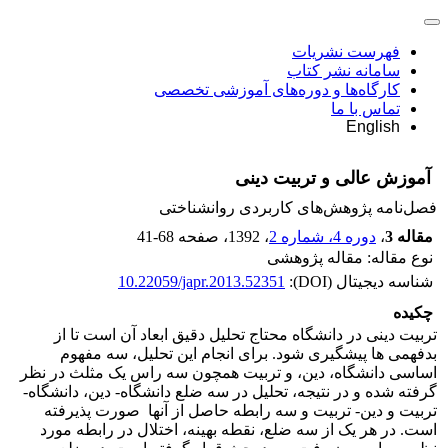
فهرست نشریات
سامانه نشر کتاب
کارگاه‌ها و دوره‌های آموزشی تخصصی
تماس با ما
English
آموزش عالی و تربیت دینی
فصل‌نامه پژوهش‌های کاربردی روانشناختی
مقاله 3
،
دوره 4، شماره 2
، 1392
، صفحه
41-68
نوع مقاله: مقاله پژوهشی
شناسه دیجیتال (DOI):
10.22059/japr.2013.52351
چکیده
تربیت دینی در دانشگاه محتاج تحلیل دقیق ابعاد آن است تا از
بدفهمی ها پیشگیری شود. برای انجام این تحلیل، سه مفهوم
اساسی دانشگاه، دین، و تربیت همچون سه راس یک مثلث در نظر
گرفته شده و در نتیجه، تحلیل در سه ضلع دانشگاه- دین، دانشگاه-
تربیت و دین- تربیت و سه رابطه حاصل از آنها صورت پذیرفته
است. در هر یک از سه ضلع، نقطه بهینه، اختلال در رابطه مورد