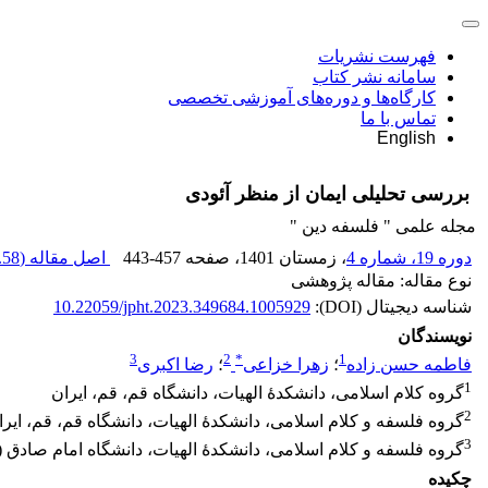
فهرست نشریات
سامانه نشر کتاب
کارگاه‌ها و دوره‌های آموزشی تخصصی
تماس با ما
English
بررسی تحلیلی ایمان از منظر آئودی
مجله علمی " فلسفه دین "
دوره 19، شماره 4
، زمستان 1401
، صفحه
443-457
اصل مقاله (
58 K
نوع مقاله: مقاله پژوهشی
شناسه دیجیتال (DOI):
10.22059/jpht.2023.349684.1005929
نویسندگان
3
2
*
1
فاطمه حسن زاده
؛
زهرا خزاعی
؛
رضا اکبری
1
گروه کلام اسلامی، دانشکدۀ الهیات، دانشگاه قم، قم، ایران
2
گروه فلسفه و کلام اسلامی، دانشکدۀ الهیات، دانشگاه قم، قم، ایرا
3
گروه فلسفه و کلام اسلامی، دانشکدۀ الهیات، دانشگاه امام صادق (ع
چکیده