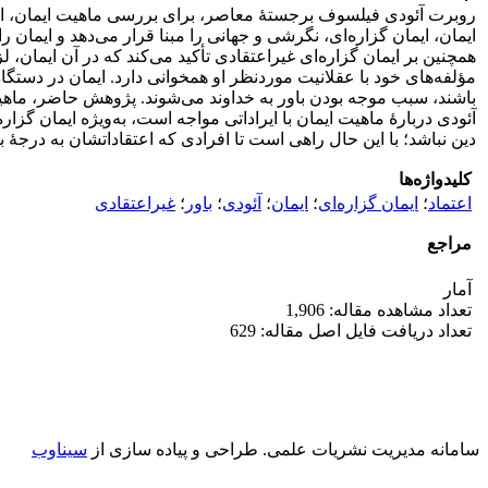
روبرت آئودی فیلسوف برجستۀ معاصر، برای بررسی ماهیت ایمان، انواعی
ایمان، ایمان گزاره‌ای، نگرشی و جهانی را مبنا قرار می‌دهد و ایمان 
همچنین بر ایمان گزاره‌ای غیراعتقادی تأکید می‌کند که در آن ایمان، ل
مؤلفه‌های خود با عقلانیت موردنظر او همخوانی دارد. ایمان در دستگ
باشند، سبب موجه بودن باور به خداوند می‌شوند. پژوهش حاضر، ماهیت ای
آئودی دربارۀ ماهیت ایمان با ایراداتی مواجه است، به‌ویژه ایمان گزار
دین نباشد؛ با این حال راهی است تا افرادی که اعتقاداتشان به درجۀ ب
کلیدواژه‌ها
اعتماد
؛
ایمان گزاره‌ای
؛
ایمان
؛
آئودی
؛
باور
؛
غیراعتقادی
مراجع
آمار
تعداد مشاهده مقاله: 1,906
تعداد دریافت فایل اصل مقاله: 629
سامانه مدیریت نشریات علمی.
طراحی و پیاده سازی از
سیناوب