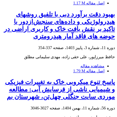
اصل مقاله
1.17 M
بهبود دقت برآورد دبی با تلفیق روش‏های
هیدرولوژیکی و داده‌های سنجش‌ازدور با
تاکید بر نقش بافت خاک و کاربری اراضی در
حوضه‏ های فاقد آمار هیدرومتری
دوره 11، شماره 3، پاییز 1403، صفحه
337-354
حافظ میرزاپور، علی حقی زاده، مهدی سلیمانی مطلق
مشاهده مقاله
اصل مقاله
1.79 M
پاسخ تنوع میکروبی خاک به تغییرات فیزیکی
و شیمیایی ناشی از فرسایش آبی: مطالعه
موردی سایت جنگلی چهل‌تن، شهرستان بم
دوره 56، شماره 11، بهمن 1404، صفحه
3027-3046