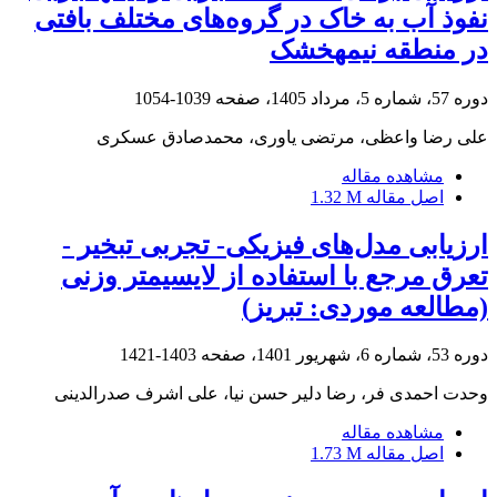
نفوذ آب به خاک در گروه‌های مختلف بافتی
در منطقه نیمه‏خشک
دوره 57، شماره 5، مرداد 1405، صفحه
1039-1054
علی‏‏ رضا واعظی، مرتضی یاوری، محمدصادق عسکری
مشاهده مقاله
اصل مقاله
1.32 M
ارزیابی مدل‌های فیزیکی- تجربی تبخیر -
تعرق مرجع با استفاده از لایسیمتر وزنی
(مطالعه موردی: تبریز)
دوره 53، شماره 6، شهریور 1401، صفحه
1403-1421
وحدت احمدی فر، رضا دلیر حسن نیا، علی اشرف صدرالدینی
مشاهده مقاله
اصل مقاله
1.73 M