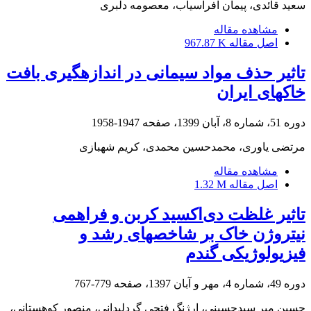
سعید قائدی، پیمان افراسیاب، معصومه دلبری
مشاهده مقاله
اصل مقاله
967.87 K
تاثیر حذف مواد سیمانی در اندازه‏گیری بافت
خاکهای ایران
دوره 51، شماره 8، آبان 1399، صفحه
1947-1958
مرتضی یاوری، محمدحسین محمدی، کریم شهبازی
مشاهده مقاله
اصل مقاله
1.32 M
تاثیر غلظت دی‌اکسید کربن و فراهمی
نیتروژن خاک بر شاخص‏های رشد و
فیزیولوژیکی گندم
دوره 49، شماره 4، مهر و آبان 1397، صفحه
779-767
حسین میر سیدحسینی، ارژنگ فتحی گردلیدانی، منصور کوهستانی،