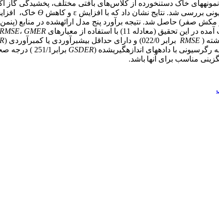
ای خاک دست­نخورده از کلاس‌های بافتی مختلف، پخشیدگی گاز اکسیژن ( ) در تخل
بررسی شد. نتایج نشان داد که با افزایش ɛ و کاهش
Ɵ
خاک، افزایش
RMSE
،
GMER
RMSE
برابر 022/0) و دارای حداقل بیش­برآوردی یا کم­برآوردی (
R
 رگرسیونی با داده­های اندازه­گیری­شده (
GSDER
برابر251/1 )
یگزینی مناسب برای آنها
باشد.