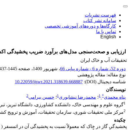
فهرست نشریات
سامانه نشر کتاب
کارگاه‌ها و دوره‌های آموزشی تخصصی
تماس با ما
English
ارزیابی و صحت‌سنجی مدل‌های برآورد ضریب پخشیدگی اکس
تحقیقات آب و خاک ایران
دوره 52، شماره 6 - شماره پیاپی 66
، شهریور 1400
، صفحه
437-1445
نوع مقاله: مقاله پژوهشی
شناسه دیجیتال (DOI):
10.22059/ijswr.2021.318639.668887
نویسندگان
2
1
1
*
پناه محمدی
؛
محمدرضا نیشابوری
؛
حسین بیرامی
1
گروه علوم و مهندسی خاک، دانشکده کشاورزی، دانشگاه تبریز، تبریز
2
مرکز ملی تحقیقات شوری، سازمان تحقیقات، آموزش و ترویج کشاو
چکیده
پخشیدگی گاز در خاک که معمولاً نسبت به پخشیدگی آن در اتمسفر ( ) 