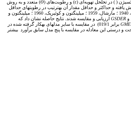
خل تهویه‌ای (ɛ) و رطوبت‌های (
Ɵ
) متعدد و به روش
 یافته و حداکثر و حداقل مقدار آن‌ به­­ترتیب در رطوبت‏های حداقل
(رطوبت خاک در مکش 1500 کیلوپاسکال) و حداکثر (رطوبت خاک در مکش صفر) حاصل شد. نتیجه برآورد پنج مدل ارائه­شده در منابع (پنمن، 1940 ؛ مارشال، 1959 ؛ میلینگتون و کوئیریک، 1960 ؛ میلینگتون و
و
GSDER
ارزیابی و مقایسه شدند. نتایج حاصله نشان داد که
GME
برابر 019/1) در مقایسه با سایر مدل­های به­کار گرفته شده در
 درجه صحت و درستی این معادله در مقایسه با پنج مدل سابق برآورد ­ بیشتر