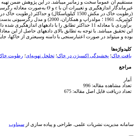
مستقیم آن‌ عموماً سخت و زمان­بر می­باشد. در این پژوهش ضمن تهیه نمونه­ه
غیرماندگار اندازه­گیری و تغییرات آن با ɛ و
Ɵ
به‌صورت معادله رگرسیونی 
کوئیریک، 1961 ؛ مولدراپ و همکاران، 2000) و مدل رگرسیونی بدست آمده در این تحقیق (معادله 11) با استفاده از معیارهای
برآوردی با معادله 11 حداکثر تطابق را با داده­های اندازه­گیری شده داشته (
این تحقیق می­باشد. با توجه به تطابق بالای داده­های حاصل از این معادله
بوده و می­تواند در صورت اعتبارسنجی با دامنه وسیع­تری از خاک­ها، جا
کلیدواژه‌ها
بافت خاک
؛
پخشیدگی اکسیژن در خاک
؛
تخلخل تهویه‌ای
؛
رطوبت خاک
مراجع
آمار
تعداد مشاهده مقاله: 996
تعداد دریافت فایل اصل مقاله: 675
سامانه مدیریت نشریات علمی.
طراحی و پیاده سازی از
سیناوب