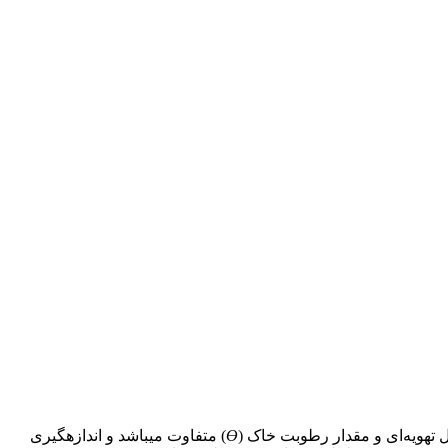
 تهویه‌ای و مقدار رطوبت خاک (
Ɵ
) متفاوت می­باشد و اندازه­گیری