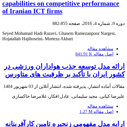
capabilities on competitive performance
of Iranian ICT firms
دوره 9، شماره 4، 2016، صفحه
855-882
Seyed Mohamad Hadi Razavi، Ghasem Ramezanpoor Nargesi،
Hojatallah Hajihoseini، Morteza Akbari
مشاهده مقاله
اصل مقاله
841.91 K
ارائه مدل توسعه جذب هواداران ورزشی در
کشور ایران با تأکید بر ظرفیت های متاورس
مقالات آماده انتشار، پذیرفته شده، انتشار آنلاین از
03 شهریور 1404
علیرضا کیانی، مجید سلیمانی، عادل افکار، غلامرضا خاکساری
مشاهده مقاله
اصل مقاله
1.27 M
ارایه مدل مفهومی زنجیره تامین کارآفرینانه