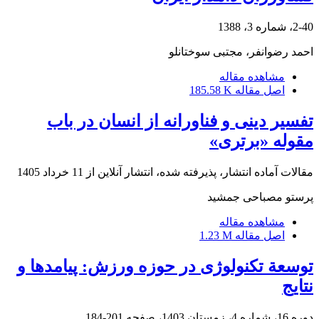
2-40، شماره 3، 1388
احمد رضوانفر، مجتبی سوختانلو
مشاهده مقاله
اصل مقاله
185.58 K
تفسیر دینی و فناورانه از انسان در باب
مقوله «برتری»
مقالات آماده انتشار، پذیرفته شده، انتشار آنلاین از
11 خرداد 1405
پرستو مصباحی جمشید
مشاهده مقاله
اصل مقاله
1.23 M
توسعة تکنولوژی در حوزه ورزش: پیامدها و
نتایج
دوره 16، شماره 4، زمستان 1403، صفحه
201-184