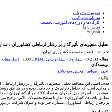
فهرست نشریات
سامانه نشر کتاب
کارگاه‌ها و دوره‌های آموزشی تخصصی
تماس با ما
English
تحلیل متغیرهای تأثیرگذار بر رفتار ارتباطی کشاورزان دامدار
تحقیقات اقتصاد و توسعه کشاورزی ایران
مقاله 13
،
2-40، شماره 3 - شماره پیاپی 183341
، 1388
اصل مقاله (
نویسندگان
احمد رضوانفر
؛
مجتبی سوختانلو
چکیده
هدف اصلی این مطالعه تحلیل متغیرهای تاثیرگذار بر رفتار ارتباطی 
دامداری است که حداقل دارای یک واحد دامی بوده و در مناطق روستا
مطابق یافته‌ها، کشاورزان دامدار با سطح تحصیلات بالاتر، ترجیح می
بر رفتار ارتباطی کشاورزان بسیار ناچیز بوده و میزان شرکت در دور
کلیدواژه‌ها