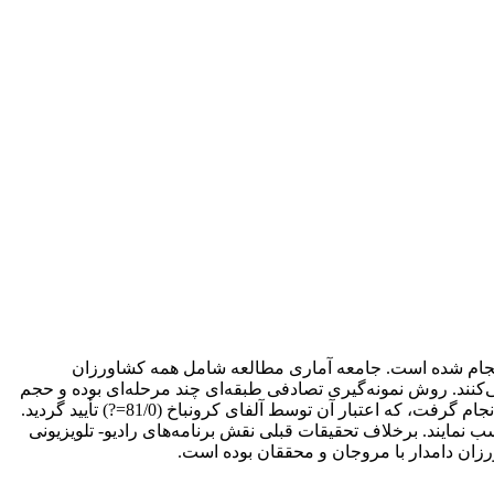
ی انجام شده است. جامعه آماری مطالعه شامل همه کشاورزان
کنند. روش نمونه‌گیری تصادفی طبقه‌ای چند مرحله‌ای بوده و حجم
نمونه بر اساس فرمول کوکران به تعداد 1200 نفر از کشاورزان دامدار تعیین گردید. گردآوری داده‌ها با کمک پرسشنامه از پیش آزمون شده انجام گرفت، که اعتبار آن توسط آلفای کرونباخ (81/0=?) تأیید گردید.
 نمایند. برخلاف تحقیقات قبلی نقش برنامه‌های رادیو- تلویزیونی
رزان دامدار با مروجان و محققان بوده است.