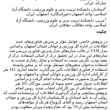
مبارکه، ایران.
2
استادیار، دانشکدۀ تربیت بدنی و علوم ورزشی، دانشگاه آزاد
اسلامی، واحد اصفهان (خوراسگان)، اصفهان، ایران
3
مربی، دانشکدۀ تربیت بدنی و علوم ورزشی، دانشگاه آزاد
اسلامی، واحد دهاقان، دهاقان، ایران
چکیده
در پژوهش حاضر، عوامل مؤثر بر پذیرش فناوری‌های جدید
اطلاعات در ادارۀ کل ورزش و جوانان استان اصفهان براساس
مدل TAM در قالب سازه‌های مدل پذیرش فناوری بررسی شد.
سازه‌های این مدل در این تحقیق درک از آسانی استفاده، درک از
مفید بودن، نگرش نسبت به استفاده و تمایل رفتاری نسبت به
استفاده به‌عنوان متغیرهای مستقل بودند که بر متغیر وابستۀ
استفاده از فناوری اطلاعات تأثیر می‌گذارند. جامعة آماری 143 نفر
از کارکنان ادارۀ کل ورزش و جوانان استان و اصفهان بودند.
نمونه‌گیری به‌صورت تصادفی ساده انجام گرفت و براساس
اطلاعات جدول تعیین حجم نمونۀ کرجسی مورگان 105 نفر
به‌صورت تصادفی از بین کارکنان انتخاب شدند. روش انجام
پژوهش پیمایشی و ابزار گردآوری اطلاعات آن پرسشنامه است که
روایی آن به تأیید استادان و کارشناسان ادارۀ کل ورزش و جوانان
استان اصفهان رسید و آلفای کرونباخ هر یک از مؤلفه‌های
پرسشنامه بیش از 7/0 بود که نشان‌دهندة میزان مطلوب بودن