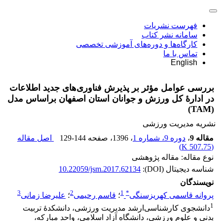
فهرست نشریات
سامانه نشر کتاب
کارگاه‌ها و دوره‌های آموزشی تخصصی
تماس با ما
English
بررسی عوامل مؤثر بر پذیرش فناوری‌های جدید اطلاعات
در ادارۀ کل ورزش و جوانان استان اصفهان براساس مدل
(TAM)
نشریه مدیریت ورزشی
مقاله 9
،
دوره 9، شماره 1
، 1396
، صفحه
129-144
اصل مقاله
)
507.75 K
(
نوع مقاله: مقاله پژوهشی
شناسه دیجیتال (DOI):
10.22059/jsm.2017.62134
نویسندگان
3
2
1
*
پروانه قاسمی کهریزسنگی
؛
قاسم رحیمی
؛
علیرضا زمانی
1
دانشجوی کارشناسی‌ارشد مدیریت ورزشی، دانشکدۀ تربیت
بدنی و علوم ورزشی، دانشگاه آزاد اسلامی، واحد مبارکه،