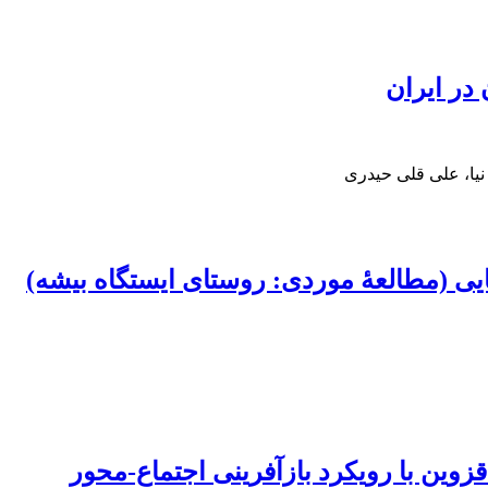
در ایران
یا، علی قلی حیدری
یی (مطالعۀ موردی: روستای ایستگاه‌ بیشه)
زوین با رویکرد بازآفرینی اجتماع-محور