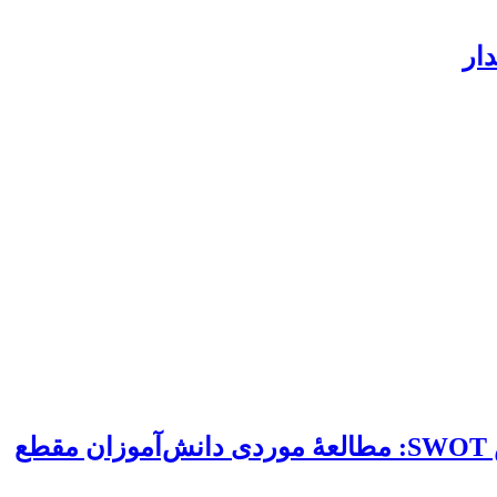
دار
برنامهریزی راهبردی برای آموزش و یادگیری الکترونیکی زبان انگلیسی با استفاده از ماتریس SWOT: مطالعۀ موردی دانش‌آموزان مقطع