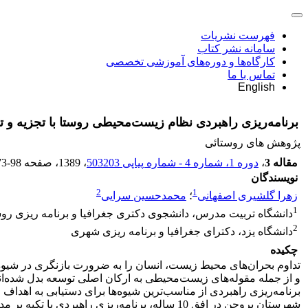
فهرست نشریات
سامانه نشر کتاب
کارگاه‌ها و دوره‌های آموزشی تخصصی
تماس با ما
English
برنامه‌ریزی راهبردی نظام زیست‌محیطی روستا با تجزیه و تحلیل SWOT (مطالعه موردی: بخش گندمان، شهرست
پژوهش های روستائی
مقاله 3
،
دوره 1، شماره 4 - شماره پیاپی 503203
، 1389
، صفحه
73-98
نویسندگان
2
1
زهرا گلشیری اصفهانی
؛
محمدحسین سرایی
1
دانشگاه تربیت مدرس، دانشجوی دکتری جغرافیا و برنامه ریزی رو
2
دانشگاه یزد، دکترای جغرافیا و برنامه ریزی شهری
چکیده
تداوم بحران‌های محیط زیست، انسان را به ضرورت بازنگری در شیوة ب
و از جمله مقوله‌های زیست‌محیطی به ارکان اصلی توسعه بدل شده‌ان
برنامه‌ریزی راهبردی از مناسب‌ترین شیوه‌ها برای دستیابی به اهد