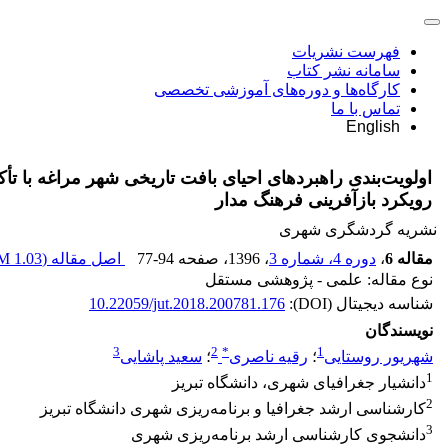
فهرست نشریات
سامانه نشر کتاب
کارگاه‌ها و دوره‌های آموزشی تخصصی
تماس با ما
English
اولویت‌بندی راهبردهای احیای بافت تاریخی شهر مراغه با تأکی
رویکرد بازآفرینی فرهنگ مدار
نشریه گردشگری شهری
مقاله 6
،
دوره 4، شماره 3
، 1396
، صفحه
77-94
اصل مقاله (
1.03 M
نوع مقاله: علمی - پژوهشی مستقل
شناسه دیجیتال (DOI):
10.22059/jut.2018.200781.176
نویسندگان
3
2
*
1
شهریور روستایی
؛
رقیه ناصری
؛
سعید پاشایی
1
دانشیار جغرافیای شهری، دانشگاه تبریز
2
کارشناسی ارشد جغرافیا و برنامه‌ریزی شهری دانشگاه تبریز
3
دانشجوی کارشناسی ارشد برنامه‌ریزی شهری