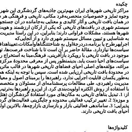
چکیده
مراکز تاریخی شهرهای ایران مهم‌ترین جاذبه‌های گردشگری این شهره
وجوه تمایز و خصوصیات منحصربه‌فرد مکانی، تاریخی و فرهنگی هر شه
در همان بافت تاریخی و آثار کالبدی و معنایی به‌جامانده در آن جستجو
سیستم شهری در بافت‌های تاریخی که یکی از ارکان ارزشمند و هویت
شهرها هستند، مشکلات فراوانی دارند؛ بنابراین، در این راستا مدیریت
به شناسایی و تبیین مسائل سیستم شهری دارد و از آنجایی‌که
اجرای
هر
طرح
یا
برنامه،
در
درجۀ
اول
به
شناخت
تنگناها
و
امکانات،
تعیین
اهدا
سیاست‌ها
نیاز
دارد. مقالۀ حاضر بر آن است
تا با شناخت فرصت‌ها، ته
موجود در بافت تاریخی با رویکرد بازآفرینی، فرهنگ‌مبنا به استخراج را
سیاست‌های احیا دست یابد. بدین­منظور پس از معرفی محدودۀ مرکزی
مراغه، مؤلفه‌های اصلی احیای فضاهای تاریخی شهرها در قالب مات
در محدودۀ بافت تاریخی ارزیابی شده است. سپس با توجه به اینکه هم
به‌طور یکسان قابلیت اجرایی ندارد، راهبردها را برمبنای اصول و معی
مدیریت راهبردی، طی مطالعات پرسشنامه‌ای از مسئولان و متخص
با استفاده از روش الکتره اولویت‌بندی کرد. از این‌رو راهبردها به‌ترتیب 
از: 1. تبدیل بناهای تاریخی به مکان‌های مورد استفادۀ گردشگران (ه
و موزه)؛ 2. تغییر ترکیب فعالیتی محدوده و جایگزینی فعالیت‌های 
پذیرایی؛ 3. ساماندهی فعالیتی بازار و بازسازی بازارچه‌ها، بالاترین ا
احیای بافت تاریخی دارند.
کلیدواژه‌ها