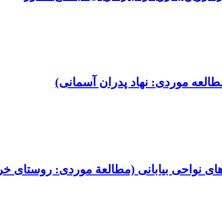
طالعه موردی: نهاد پدران آسمانی)
ای نواحی بیابانی (مطالعة موردی: روستای خر