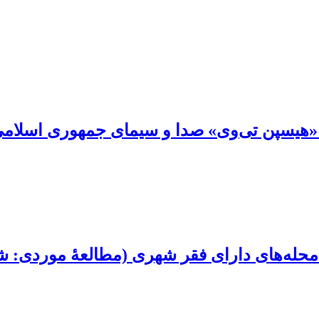
ی «هیسپن تی‌وی» صدا و سیمای جمهوری اسلامی
 محله‌های دارای فقر شهری (مطالعۀ موردی: ش