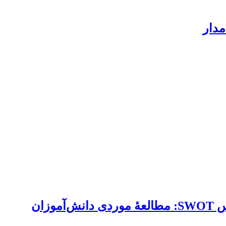
مدار
برنامهریزی راهبردی برای آموزش و یادگیری الکترونیکی زبان انگلیسی با استفاده از ماتریس SWOT: مطالعۀ موردی دانش‌آموزان