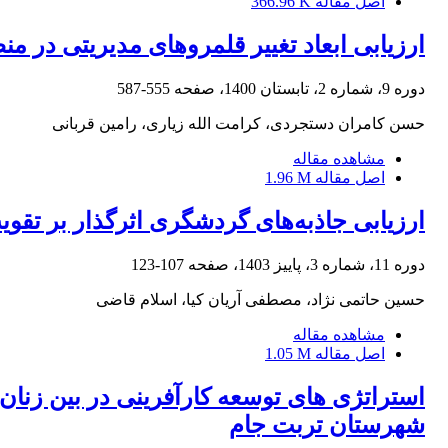
اصل مقاله
366.96 K
ارزیابی ابعاد تغییر قلمروهای مدیریتی در
دوره 9، شماره 2، تابستان 1400، صفحه
555-587
حسن کامران دستجردی، کرامت الله زیاری، رامین قربانی
مشاهده مقاله
اصل مقاله
1.96 M
ارزیابی جاذبه‌های گردشگری اثرگذار بر تق
دوره 11، شماره 3، پاییز 1403، صفحه
107-123
حسین حاتمی نژاد، مصطفی آریان کیا، اسلام قاضی
مشاهده مقاله
اصل مقاله
1.05 M
استراتژی های توسعه کارآفرینی در بین زنان 
شهرستان تربت جام