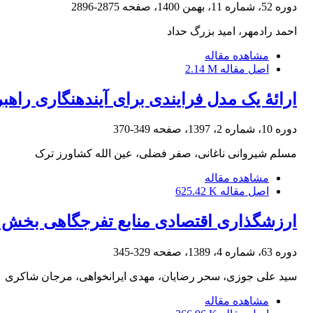
دوره 52، شماره 11، بهمن 1400، صفحه
2875-2896
احمد رادمهر، امید بزرگ حداد
مشاهده مقاله
اصل مقاله
2.14 M
ارائۀ یک مدل فرایندی برای آینده‎نگاری راهبردی در شرکت های ایرانی
دوره 10، شماره 2، 1397، صفحه
349-370
مسلم شیروانی ناغانی، صفر فضلی، عین الله کشاورز ترک
مشاهده مقاله
اصل مقاله
625.42 K
ارزشگذاری اقتصادی منابع تفرجگاهی بخش شه
دوره 63، شماره 4، 1389، صفحه
329-345
سید علی جوزی، سحر رضایان، مهدی ایرانخواهی، مرجان شاکری
مشاهده مقاله