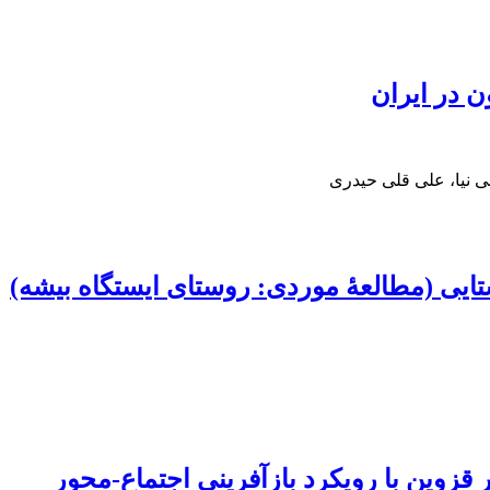
ن در ایران
 نیا، علی قلی حیدری
ایی (مطالعۀ موردی: روستای ایستگاه‌ بیشه)
قزوین با رویکرد بازآفرینی اجتماع-محور