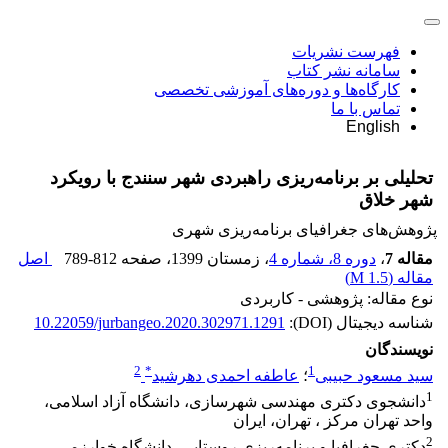
فهرست نشریات
سامانه نشر کتاب
کارگاه‌ها و دوره‌های آموزشی تخصصی
تماس با ما
English
تحلیلی بر برنامه‌ریزی راهبردی شهر سنندج با رویکرد
شهر خلاق
پژوهش‌های جغرافیای برنامه‌ریزی شهری
مقاله 7
،
دوره 8، شماره 4
، زمستان 1399
، صفحه
789-812
اصل
مقاله (
1.5 M
)
نوع مقاله: پژوهشی - کاربردی
شناسه دیجیتال (DOI):
10.22059/jurbangeo.2020.302971.1291
نویسندگان
2
*
1
سید مسعود حبیبی
؛
عاطفه احمدی دهرشید
1
دانشجوی دکتری مهندسی شهرسازی، دانشگاه آزاد اسلامی،
واحد تهران مرکز ، تهران، ایران
2
دکتری جغرافیا و برنامه‌ریزی روستایی، دانشگاه خوارزمی،