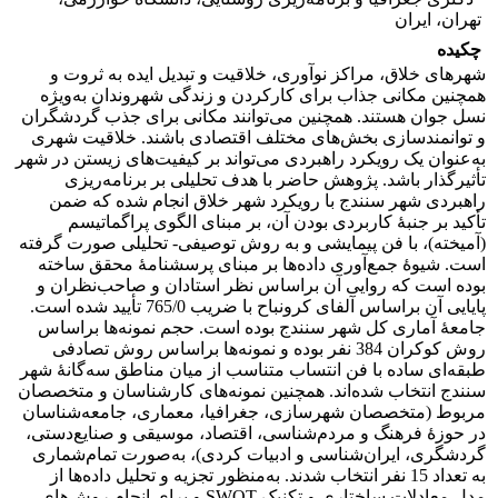
تهران، ایران
چکیده
شهرهای خلاق، مراکز نوآوری، خلاقیت و تبدیل ایده به ثروت و
همچنین مکانی جذاب برای کارکردن و زندگی شهروندان به‌ویژه
نسل جوان هستند. همچنین می‌توانند مکانی برای جذب گردشگران
و توانمندسازی بخش‌های مختلف اقتصادی باشند. خلاقیت شهری
به‌عنوان یک رویکرد راهبردی می‌تواند بر کیفیت‌های زیستن در شهر
تأثیرگذار باشد. پژوهش حاضر با هدف تحلیلی بر برنامه‌ریزی
راهبردی شهر سنندج با رویکرد شهر خلاق انجام‌ شده که ضمن
تأکید بر جنبۀ کاربردی بودن آن، بر مبنای الگوی پراگماتیسم
(آمیخته)، با فن پیمایشی و به روش توصیفی- تحلیلی صورت گرفته
است. شیوۀ جمع‌آوری داده‌ها بر مبنای پرسشنامۀ محقق ساخته
بوده است که روایی آن براساس نظر استادان و صاحب‌نظران و
پایایی آن براساس آلفای کرونباح با ضریب 765/0 تأیید شده است.
جامعۀ آماری کل شهر سنندج بوده است. حجم نمونه‌ها براساس
روش کوکران 384 نفر بوده و نمونه‌ها براساس روش تصادفی
طبقه‌ای ساده با فن انتساب متناسب از میان مناطق سه‌گانۀ شهر
سنندج انتخاب ‌شده‌اند. همچنین نمونه‌های کارشناسان و متخصصان
مربوط (متخصصان شهرسازی، جغرافیا، معماری، جامعه‌شناسان
در حوزۀ فرهنگ و مردم‌شناسی، اقتصاد، موسیقی و صنایع‌دستی،
گردشگری، ایران‌شناسی و ادبیات کردی)، به‌صورت تمام‌شماری
به تعداد 15 نفر انتخاب شدند. به‌منظور تجزیه ‌و تحلیل داده‌ها از
مدل معادلات ساختاری و تکنیک SWOT و برای انجام روش‌های