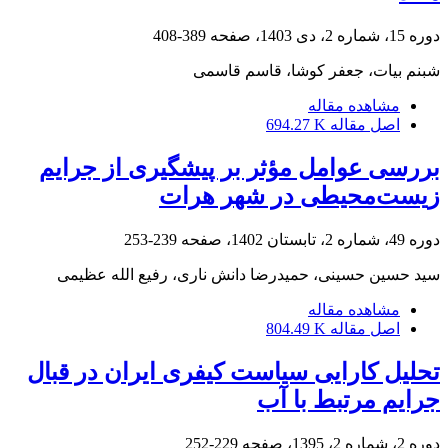
دوره 15، شماره 2، دی 1403، صفحه
389-408
شبنم بیات، جعفر کوشا، قاسم قاسمی
مشاهده مقاله
اصل مقاله
694.27 K
بررسی عوامل مؤثر بر پیشگیری از جرایم
زیست‌محیطی در شهر هرات
دوره 49، شماره 2، تابستان 1402، صفحه
239-253
سید حسین حسینی، حمیدرضا دانش ناری، رفیع الله عظیمی
مشاهده مقاله
اصل مقاله
804.49 K
تحلیل کارایی سیاست کیفری ایران در قبال
جرایم مرتبط با آب
دوره 2، شماره 2، 1395، صفحه
229-252