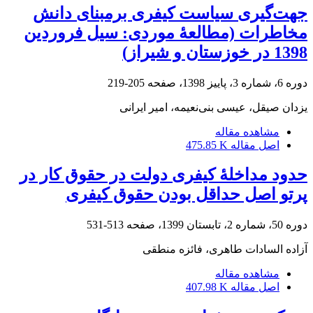
جهت‌گیری سیاست کیفری بر‌مبنای دانش
مخاطرات (مطالعۀ موردی: سیل فروردین
1398 در خوزستان و شیراز)
دوره 6، شماره 3، پاییز 1398، صفحه
205-219
یزدان صیقل، عیسی بنی‌نعیمه، امیر ایرانی
مشاهده مقاله
اصل مقاله
475.85 K
حدود مداخلۀ کیفری دولت در حقوق کار در
پرتو اصل حداقل بودن حقوق کیفری
دوره 50، شماره 2، تابستان 1399، صفحه
513-531
آزاده السادات طاهری، فائزه منطقی
مشاهده مقاله
اصل مقاله
407.98 K