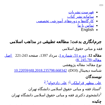
فهرست نشریات
سامانه نشر کتاب
کارگاه‌ها و دوره‌های آموزشی تخصصی
تماس با ما
English
جرم‌انگاری بدعت؛ مطالعه تطبیقی در مذاهب اسلامی
فقه و مبانی حقوق اسلامی
مقاله 12
،
دوره 51، شماره 1
، مرداد 1397
، صفحه
221-243
اصل
مقاله (
245.78 K
)
نوع مقاله: مقاله پژوهشی
شناسه دیجیتال (DOI):
10.22059/jjfil.2018.235798.668342
نویسندگان
2
*
1
علی مظهر قراملکی
؛
علی دادخواه
1
استاد فقه و مبانی حقوق اسلامی دانشگاه تهران
2
دانشجوی دکتری فقه و مبانی حقوق اسلامی دانشگاه تهران
چکیده