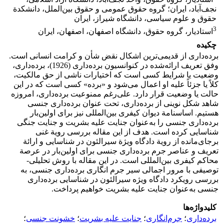
نجف‌آباد، ایران؛ گروه حقوق عمومی و حقوق بین‌الملل، دانشکدة
حقوق و علوم سیاسی، دانشگاه شیراز، ایران
3
استادیار، گروه حقوق، دانشگاه اصفهان، اصفهان، ایران
چکیده
برده‌داری از قدیمی‌ترین اشکال نقض شأن و کرامت انسانی است.
وفق تعریف ارائه‌شده در کنوانسیون برده‌داری (1926)، برده‌داری،
وضعیت یا شرایط کسی است که اختیارات ناشی از حق مالکیت،
کلاً یا جزئاً علیه او اعمال می‌شود و «برده» کسی است که در این
حالت یا وضعیت قرار دارد. علی‌رغم ممنوعیت برده‌داری، امروزه
شاهد شکل نوینی از برده‌داری، تحت عنوان برده‌داری جنسی
هستیم. اساسنامة دیوان کیفری بین‌المللی نیز برای اولین‌بار
برده‌داری جنسی را به‌عنوان جنایت علیه بشریت و جنایت جنگی
شناسایی کرده است. هدف از این مقاله بررسی رویة غنی
برجای‌مانده از رویة دادگاه ویژة سیرالئون در شناسایی و ارائة
تعریف و عناصر جرم برده‌داری جنسی برای اولین‌بار در عرصة
محاکم کیفری بین‌المللی است. در این مقاله با روش تحلیلی-
توصیفی با مرور اجمالی سیر جرم انگاری برده‌داری جنسی، به
بررسی رویکرد دادگاه ویژه سیرالئون در شناسایی برده‌داری
جنسی به‌عنوان جنایت علیه بشریت خواهیم پرداخت.
کلیدواژه‌ها
برده‌داری
؛
جرم‌انگاری
؛
جنایت علیه بشریت
؛
خشونت جنسی
؛