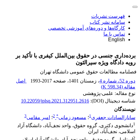
فهرست نشریات
سامانه نشر کتاب
کارگاه‌ها و دوره‌های آموزشی تخصصی
تماس با ما
English
برده‌داری جنسی در حقوق بین‌الملل کیفری با تأکید بر
رویه دادگاه ویژه سیرالئون
فصلنامه مطالعات حقوق عمومی دانشگاه تهران
دوره 52، شماره 4
، زمستان 1401
، صفحه
1993-2017
اصل
مقاله (
598.34 K
)
نوع مقاله: علمی-پژوهشی
شناسه دیجیتال (DOI):
10.22059/jplsq.2021.312951.2616
نویسندگان
3
2
*
1
سانازالسادات جعفری
؛
مسعود زمانی
؛
امیر مقامی
1
دانشجوی دکتری، گروه حقوق، واحد نجف‌آباد، دانشگاه آزاد
اسلامی، نجف‌آباد، ایران
2
استادیار، گروه حقوق، واحد نجف‌آباد، دانشگاه آزاد اسلامی،