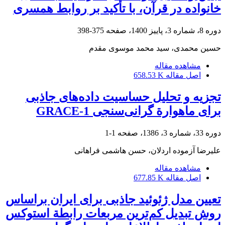
خانواده در قرآن، با تأکید بر روابط همسری
دوره 8، شماره 3، پاییز 1400، صفحه
375-398
حسین محمدی، سید محمد موسوی مقدم
مشاهده مقاله
اصل مقاله
658.53 K
تجزیه و تحلیل حساسیت داده‌های جاذبی
برای ماهوارة گرانی‌سنجی GRACE-1
دوره 33، شماره 3، 1386، صفحه
1-1
علیرضا آزموده اردلان، حسن هاشمی فراهانی
مشاهده مقاله
اصل مقاله
677.85 K
تعیین مدل ژئوئید جاذبی برای ایران براساس
روش تبدیل کم‌ترین مربعات رابطة استوکس