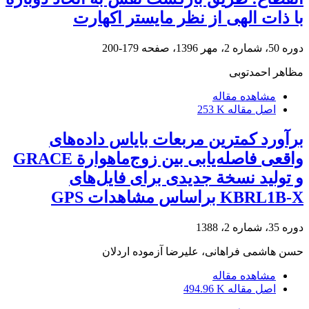
با ذات الهی از نظر مایستر اکهارت
دوره 50، شماره 2، مهر 1396، صفحه
179-200
مظاهر احمدتوبی
مشاهده مقاله
اصل مقاله
253 K
برآورد کمترین مربعات بایاس داده‌های
واقعی فاصله‌یابی بین زوج‌ماهوارة GRACE
و تولید نسخة جدیدی برای فایل‌های
KBRL1B-X براساس مشاهدات GPS
دوره 35، شماره 2، 1388
حسن هاشمی فراهانی، علیرضا آزموده اردلان
مشاهده مقاله
اصل مقاله
494.96 K