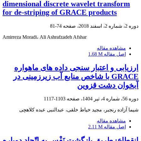
dimensional discrete wavelet transform
for de-striping of GRACE products
دوره 2، شماره 2، اسفند 2018، صفحه
74-81
Amirreza Moradi، Ali Ashrafzadeh Afshar
مشاهده مقاله
اصل مقاله
1.68 M
ارزیابی و اعتبار سنجی داده های ماهواره
GRACE با شاخص منابع آب زیرزمینی در
آبخوان دشت قزوین
دوره 56، شماره 4، تیر 1404، صفحه
1103-1117
شیما آزاده رنجبر، مجید خیاط خلقی، عبدالنبی عبده کلاهچی
مشاهده مقاله
اصل مقاله
2.11 M
انقطاع: طریق بازگشت نَفْس به اتّحاد دوباره