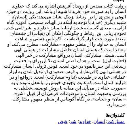
روایت کتاب مقدس از رویداد آفرینش اشاره می‌کند که خداوند
انسان را به صورت خود آفرید تا شبیه او باشد. این روایت دو حوزه
الوهی و بشری را در ارتباط نزدیک نشان می‌دهد: یکی (انسان)،
شبیه دیگری (خدا). با توجه به اینکه در الهیات مسیحی، آموزه گناه
ازلی به معنای گسسته شدن ارتباط میان خداوند و بشر تلقی شده،
نحوه بازیابی این ارتباط و چگونگی امکان آن (نجات) از جنبه‌های
متعدد مورد بحث قرار گرفته‌است. آکویناس هستی و شباهت
انسان به خداوند را از منظر مفهوم «مشارکت» مطرح می‌کند. او
معتقد است که هستی انسان حاصل مشارکت در هستی الهی
است. هستی مشارکتی انسان درواقع مشارکت در خیر الهی
(فعلیت اول) است. و هدف اصلی انسان تلاش برای به فعلیت
رساندن این خیر بالقوه در خود است. قوس نزولی انسان مشارکت
در هستی الهی (آفرینش)، و قوس صعودی او تبدیل شدن به ابزار
عملیاتی خداوند در طبیعت (تداوم مشارکت) است. درواقع او در
فرآیند کمال است که غایت وجودی خویش را بالفعل نموده و به
«صورت خدا» در می‌آید. این مقاله با روش توصیفی-تحلیلی به
بررسی وضعیت انسان و موضوعات فرعی آن از قبیل «شر»،
«ایمان» و «نجات»، در نگاه آکویناس از منظر مفهوم مشارکت
می‌پردازد.
کلیدواژه‌ها
مشارکت
؛
انسان
؛
خداوند
؛
شر
؛
فیض