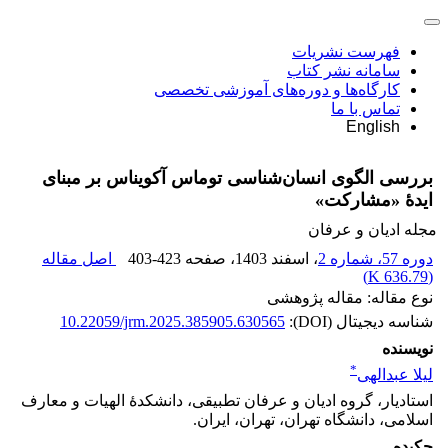
فهرست نشریات
سامانه نشر کتاب
کارگاه‌ها و دوره‌های آموزشی تخصصی
تماس با ما
English
بررسی الگوی انسان‌شناسی توماس آکویناس بر مبنای
ایدۀ «مشارکت»‏
مجله ادیان و عرفان
دوره 57، شماره 2
، اسفند 1403
، صفحه
403-423
اصل مقاله
)
636.79 K
(
نوع مقاله: مقاله پژوهشی
شناسه دیجیتال (DOI):
10.22059/jrm.2025.385905.630565
نویسنده
*
لیلا عبدالهی
استادیار، گروه ادیان و عرفان تطبیقی، دانشکدۀ الهیات و معارف
اسلامی، دانشگاه تهران، تهران، ایران.
چکیده