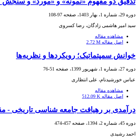
تدقیق دو مفهوم «نمونه» و «مورد» و سنجش ن
دوره 29، شماره 1، بهار 1403، صفحه
97-108
سید امیر هاشمی زادگان، رضا کسروی
مشاهده مقاله
اصل مقاله
2.72 M
خوانش سمپتماتیک؛ رویکردها و نظریه‌ها
دوره 27، شماره 1، شهریور 1399، صفحه
51-76
عباس خورشیدنام، علی انتظاری
مشاهده مقاله
اصل مقاله
512.09 K
درآمدی بر رهیافت جامعه‏ شناسی تاریخی - م
دوره 45، شماره 2، 1394، صفحه
457-474
احمد رشیدی