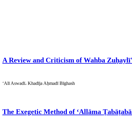
A Review and Criticism of Wahba Zuḥaylī's
‘Alī Aswadī، Khadīja Aḥmadī Bīghash
The Exegetic Method of ‘Allāma Ṭabāṭabā’