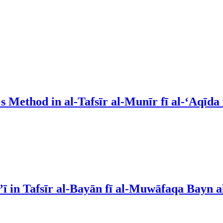
 Method in al-Tafsīr al-Munīr fī al-‘Aqīda
ī in Tafsīr al-Bayān fī al-Muwāfaqa Bayn 