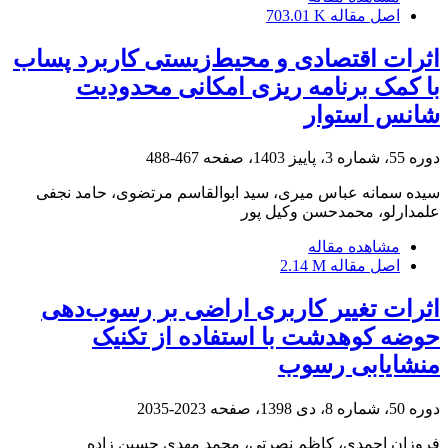
703.01 K
اصل مقاله
اثرات اقتصادی و محیط‌زیستی کاربرد پساب
با کمک برنامه ریزی امکانی محدودیت
شانس استوار
467-488
دوره 55، شماره 3، پاییز 1403، صفحه
سیده سمانه عباس میری، سید ابوالقاسم مرتضوی، حامد نجفی
علمدارلو، محمدحسن وکیل پور
مشاهده مقاله
2.14 M
اصل مقاله
اثرات تغییر کاربری اراضی بر رسوب‌دهی
حوضه کوهدشت با استفاده از تکنیک
منشایابی رسوب
2023-2035
دوره 50، شماره 8، دی 1398، صفحه
فروزان احمدی، کاظم نصرتی، محمد مهدی حسین زاده