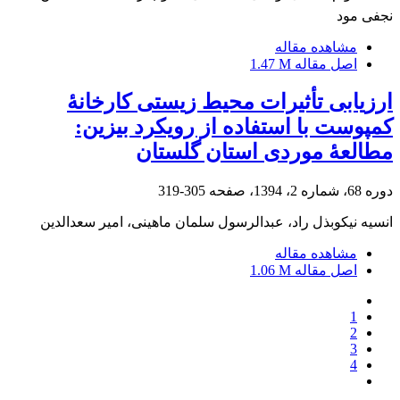
نجفی مود
مشاهده مقاله
1.47 M
اصل مقاله
ارزیابی تأثیرات محیط زیستی کارخانۀ
کمپوست با استفاده از رویکرد بیزین:
مطالعۀ موردی استان گلستان
305-319
دوره 68، شماره 2، 1394، صفحه
انسیه نیکوبذل راد، عبدالرسول سلمان ماهینی، امیر سعدالدین
مشاهده مقاله
1.06 M
اصل مقاله
1
2
3
4