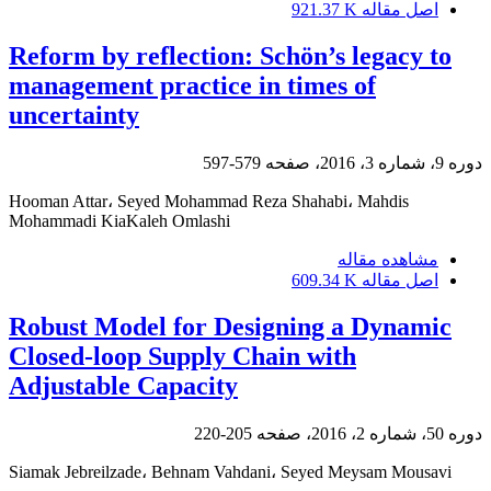
921.37 K
اصل مقاله
Reform by reflection: Schön’s legacy to
management practice in times of
uncertainty
579-597
دوره 9، شماره 3، 2016، صفحه
Hooman Attar، Seyed Mohammad Reza Shahabi، Mahdis
Mohammadi KiaKaleh Omlashi
مشاهده مقاله
609.34 K
اصل مقاله
Robust Model for Designing a Dynamic
Closed-loop Supply Chain with
Adjustable Capacity
205-220
دوره 50، شماره 2، 2016، صفحه
Siamak Jebreilzade، Behnam Vahdani، Seyed Meysam Mousavi