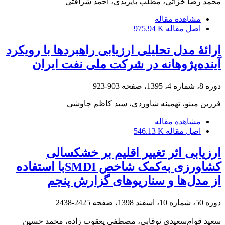
محمد رضا خزائی، مطلب بایزیدی، احمد شرافتی
مشاهده مقاله
975.94 K
اصل مقاله
ارائۀ مدل تحلیلی ارزیابی راهبرد‏ها با رویکرد
آینده‌پژوهانه در شرکت ملی نفت ایران
903-923
دوره 8، شماره 4، 1395، صفحه
فرزین مینو، تهمینه شاوردی، سید کاظم چاوشی
مشاهده مقاله
546.13 K
اصل مقاله
ارزیابی اثر تغییر ‌اقلیم بر خشکسالی
کشاورزی به‌کمک شاخص SMDIبا استفاده
از مدل‌ها و سناریوهای گزارش پنجم
2425-2438
دوره 50، شماره 10، اسفند 1398، صفحه
سعید قوامسعیدی نوقابی، مصطفی یعقوب زاده، محمد حسین