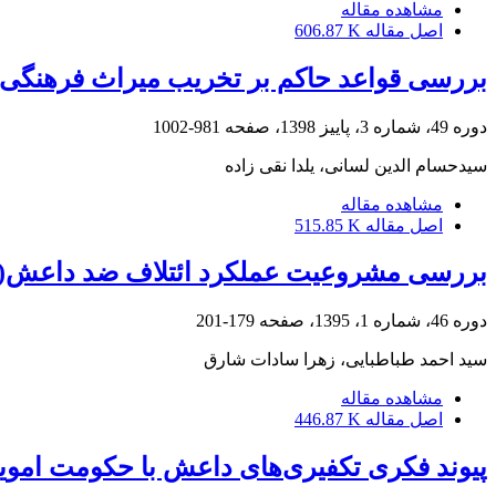
مشاهده مقاله
اصل مقاله
606.87 K
بررسی قواعد حاکم بر تخریب میراث فرهنگی د
دوره 49، شماره 3، پاییز 1398، صفحه
981-1002
سیدحسام ‏الدین لسانی، یلدا نقی زاده
مشاهده مقاله
اصل مقاله
515.85 K
بررسی مشروعیت عملکرد ائتلاف ضد داعش(دو
دوره 46، شماره 1، 1395، صفحه
179-201
سید احمد طباطبایی، زهرا سادات شارق
مشاهده مقاله
اصل مقاله
446.87 K
پیوند فکری تکفیری‌های داعش با حکومت اموی