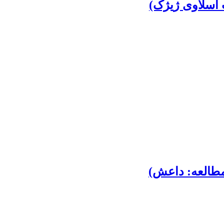
 اسلاوی ژیژک)
مطالعه: داعش)