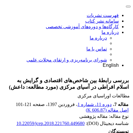
فهرست نشریات
سامانه نشر کتاب
کارگاه‌ها و دوره‌های آموزشی تخصصی
درباره ما
درباره ما
تماس با ما
شورای برنامه‌ریزی و ارتقای مجلات علمی
English
بررسی رابطۀ بین شاخص‌های اقتصادی و گرایش به‌
اسلام افراطی در آسیای مرکزی (مورد مطالعه: داعش)
مطالعات اوراسیای مرکزی
مقاله 7
،
دوره 11، شماره 1
، فروردین 1397
، صفحه
101-121
اصل مقاله (
606.87 K
)
نوع مقاله: مقاله پژوهشی
شناسه دیجیتال (DOI):
10.22059/jcep.2018.221760.449680
نویسندگان