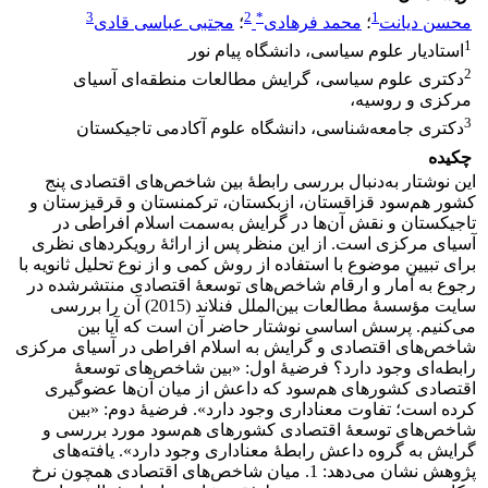
3
2
*
1
محسن دیانت
؛
محمد فرهادی
؛
مجتبی عباسی قادی
1
استادیار علوم سیاسی، دانشگاه پیام نور
2
دکتری علوم سیاسی، گرایش مطالعات منطقه‌ای آسیای
مرکزی و روسیه،
3
دکتری جامعه‌‌شناسی، دانشگاه علوم آکادمی تاجیکستان
چکیده
این نوشتار به‌دنبال بررسی رابطۀ بین شاخص‌های اقتصادی پنج
کشور هم‌سود قزاقستان، ازبکستان، ترکمنستان و قرقیزستان و
تاجیکستان و نقش آن‌ها در گرایش به‌سمت اسلام افراطی در
آسیای مرکزی است. از این منظر پس از ارائۀ رویکردهای نظری
برای تبیین موضوع با استفاده از روش کمی و از نوع تحلیل ثانویه با
رجوع به آمار و ارقام شاخص‌های توسعۀ اقتصادی منتشرشده در
سایت مؤسسۀ مطالعات بین‌الملل فنلاند (2015) آن را بررسی
می‌کنیم. پرسش اساسی نوشتار حاضر آن است که آیا بین
شاخص‌های اقتصادی و گرایش به اسلام افراطی در آسیای مرکزی
رابطه‌ای وجود دارد؟ فرضیۀ اول: «بین شاخص‌های توسعۀ
اقتصادی کشورهای هم‌سود که داعش از میان آن‌ها عضوگیری
کرده است؛ تفاوت معناداری وجود دارد». فرضیۀ دوم: «بین
شاخص‌های توسعۀ اقتصادی کشورهای هم‌سود مورد بررسی و
گرایش به گروه داعش رابطۀ معناداری وجود دارد». یافته‌های
پژوهش نشان می‌دهد: 1. میان شاخص‌های اقتصادی همچون نرخ