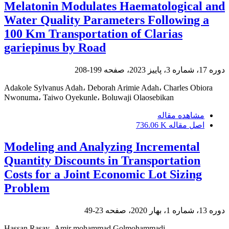
Melatonin Modulates Haematological and
Water Quality Parameters Following a
100 Km Transportation of Clarias
gariepinus by Road
دوره 17، شماره 3، پاییز 2023، صفحه
199-208
Adakole Sylvanus Adah، Deborah Arimie Adah، Charles Obiora
Nwonuma، Taiwo Oyekunle، Boluwaji Olaosebikan
مشاهده مقاله
اصل مقاله
736.06 K
Modeling and Analyzing Incremental
Quantity Discounts in Transportation
Costs for a Joint Economic Lot Sizing
Problem
دوره 13، شماره 1، بهار 2020، صفحه
23-49
Hassan Rasay، Amir mohammad Golmohammadi