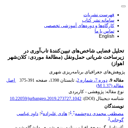
فهرست نشریات
سامانه نشر کتاب
کارگاه‌ها و دوره‌های آموزشی تخصصی
تماس با ما
English
تحلیل فضایی شاخص‌های تبیین‌کنندۀ تاب‌آوری در
زیرساخت شریانی حمل‌ونقل (مطالعۀ موردی: کلان‌شهر
اهواز)
پژوهش‌های جغرافیای برنامه‌ریزی شهری
مقاله 9
،
دوره 7، شماره 2
، تابستان 1398
، صفحه
375-391
اصل
مقاله (
1.37 M
)
نوع مقاله: پژوهشی - کاربردی
شناسه دیجیتال (DOI):
10.22059/jurbangeo.2019.273727.1042
نویسندگان
2
1
*
مصطفی محمدی ده‌چشمه
؛
هادی علیزاده
؛
داود عباسی
3
گوجانی
1
استادیار گروه جغرافیا و برنامه‌ریزی شهری، دانشگاه شهید