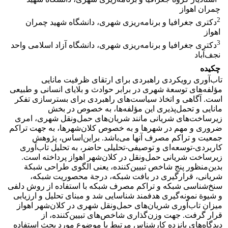
چمران اهواز
2
دکتری جغرافیا و برنامه‌ریزی شهری، دانشگاه شهید چمران
اهواز
3
دکتری جغرافیا و برنامه‌ریزی شهری، دانشگاه آزاد اسلامی واحد
نجف‌آباد
چکیده
تاب‌آوری رویکردی راهبردی برای ارتقای ظرفیت مانایی
مؤلفه‌های توسعة شهری در برابر حوادث و بلایای انسانی و طبیعی
است. آگاهی و اتخاذ سیاست‌های راهبردی برای بسترسازی تفکر
مانایی و تحمل‌پذیری این مؤلفه‌ها، به خصوص در بخش
زیرساخت‌های شریانی مانند شریان‌های حمل‌ونقل شهری، امری
ضروری و مهم در شهرها و به خصوص کلان‌شهرها، به جهت تراکم
جمعیت و تراکم مصرف آنها می‌باشد. براین‌اساس، پژوهش
کاربردی-توسعه‌ای و توصیفی-تحلیلی حاضر، به تحلیل تاب‌آوری
زیرساخت شریانی حمل‌ونقل در کلان‌شهر اهواز پرداخته است.
بدین‌منظور پنج شاخص تبیین‌کننده، یعنی الگوی طراحی شبکة
شریانی، قرارگیری در بافت شبکه، درجة محصوریت شبکه،
سنخ‌شناسی شبکه و تراکم مصرف شبکه با استفاده از روش دلفی
و شیوة نمونه‌گیری هدفمند شناسایی شد و مبنای تحلیل و ارزیابی
میزان تاب‌آوری شریان‌های حمل‌ونقل شهری در کلان‌شهر اهواز
قرار گرفت. جهت وزن‌گذاری شاخص‌های تبیین‌کننده، از
دیدگاه‌های پانزده کارشناس مرتبط با موضوع مورد بحث استفاده