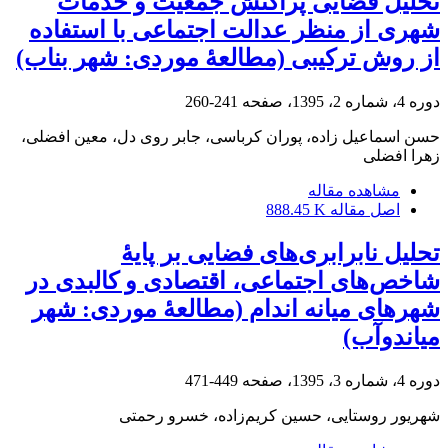
تحلیل فضایی پراکنش جمعیت و خدمات
شهری از منظر عدالت اجتماعی با استفاده
از روش ترکیبی (مطالعۀ موردی: شهر بناب)
دوره 4، شماره 2، 1395، صفحه
241-260
حسن اسماعیل زاده، پوران کرباسی، جابر روی دل، معین افضلی،
زهرا افضلی
مشاهده مقاله
اصل مقاله
888.45 K
تحلیل نابرابری‌های فضایی بر پایۀ
شاخص‌های اجتماعی، اقتصادی و کالبدی در
شهرهای میانه اندام (مطالعۀ موردی: شهر
میاندوآب)
دوره 4، شماره 3، 1395، صفحه
449-471
شهریور روستایی، حسین کریم‌زاده، خسرو رحمتی