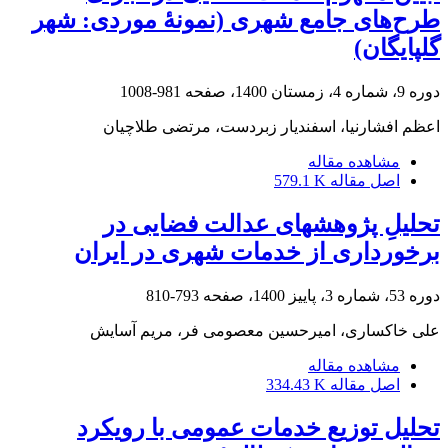
طرح‌های جامع شهری (نمونۀ موردی: شهر
گلپایگان)
دوره 9، شماره 4، زمستان 1400، صفحه
981-1008
اعظم افشارنیا، اسفندیار زبردست، مرتضی طلاچیان
مشاهده مقاله
اصل مقاله
579.1 K
تحلیلِ پژوهش‏های عدالت فضایی در
برخورداری از خدمات شهری در ایران
دوره 53، شماره 3، پاییز 1400، صفحه
793-810
علی خاکساری، امیرحسین معصومی فر، مریم آسایش
مشاهده مقاله
اصل مقاله
334.43 K
تحلیل توزیع خدمات عمومی با رویکرد