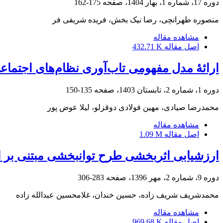
دوره 17، شماره 1، بهار 1404، صفحه
175-162
منصوره طهرانچی، رضا نیک بخش، فریده شریفی فر
مشاهده مقاله
اصل مقاله
432.71 K
ارائۀ مدل مفهومی تاب‌آوری نظام‌های اجتماع
دوره 1، شماره 2، تابستان 1403، صفحه
135-150
محمدرضا صیادی، مهین فولادی دوقزلو، لیلا عوض پور
مشاهده مقاله
اصل مقاله
1.09 M
ارزشیابی اثربخشی طرح توانبخشی مبتنی بر ا
دوره 9، شماره 2، مهر 1396، صفحه
283-306
محمدشریف شریف زاده، حسین خندان، غلامحسین عبدالله زاده
مشاهده مقاله
اصل مقاله
969.68 K