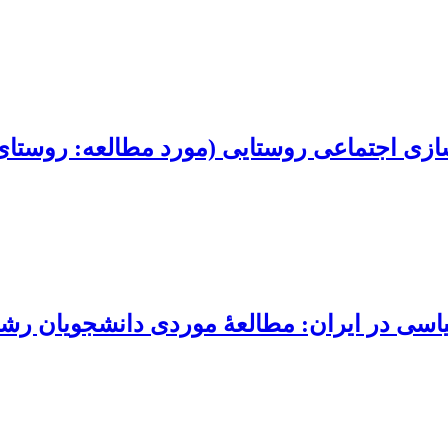
زی اجتماعی روستایی (مورد مطالعه: روستای
سی در ایران: مطالعۀ موردی دانشجویان رشت