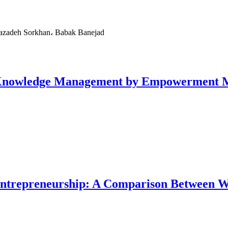
azadeh Sorkhan، Babak Banejad
 Knowledge Management by Empowerment Med
epreneurship: A Comparison Between Wo