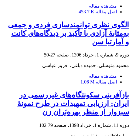
مشاهده مقاله
اصل مقاله
453.7 K
الگوی نظری توانمندسازی فردی و جمعی
به‌مثابۀ آزادی با تأکید بر دیدگاه‌های کانت
و آمارتیا سن
دوره 9، شماره 1، خرداد 1396، صفحه
27-50
محمود متوسلی، حمیده دباغی، افروز عباسی
مشاهده مقاله
اصل مقاله
1.06 M
بازآفرینی سکونتگاه‌های غیررسمی در
ایران: ارزیابی تمهیدات در طرح نمونۀ
سبزوار از منظر بهره‌بَران زن
دوره 11، شماره 1، خرداد 1398، صفحه
79-102
پویا علاءالدینی، شقایق نوروزی