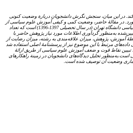
د کند. در این میان، سنجش نگرش دانشجویان دربارة وضعیت کنونی
ورد.
در مقالۀ حاضر،
وضعیت کمی و کیفی آموزش علوم سیاسی از
سنجش، ارزیابی و تحلیل خواهد شد. جامعة آماری تحقیق شامل کلیة دانشجویان علوم سیاسی دانشگاه تهران (در سال تحصیلی 1397-1396) است که تعداد
ان 95 درصد ارائه شده است. حجم نمونۀ تعیین‌شده به‌منظور گردآوری اطلاعات مورد نیاز پژوهش حاضر با
ۀ آموزش، پژوهش، میزان علاقه‌مندی به رشته، میزان رضایت از
 داده‌های مرتبط با این موضوع نیز از پرسشنامۀ اصلی استفاده شد
 تبیین نقاط قوت و ضعف آموزش علوم سیاسی از طریق
ارائۀ
هی است.
به‌منظور تحلیل دیدگاه‌های دانشجویان در زمینة راهکارهای
لیل آماری وضعیت آن توصیف شده است.