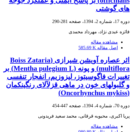
officinalis) بر پاسخ ایمنی و عملکرد جوجه
های گوشتی
دوره 17، شماره 2، 1394، صفحه
281-290
فائزه عبدی نژاد، مهرداد محمدی
مشاهده مقاله
اصل مقاله
585.69 K
اثر عصاره آویشن شیرازی (Boiss Zataria
multiflora) و پونه (Mentha pulegium L) بر
تغییرات فاگوسیتوز، لیزوزیم، انفجار تنفسی
و گلبولهای خون در ماهی قزلآلای رنگینکمان
(Oncorhynchus mykiss)
دوره 70، شماره 4، 1394، صفحه
447-454
پریا اکبری، محبوبه قرقانی، محمد سعید فریدونی
مشاهده مقاله
اصل مقاله
980.89 K