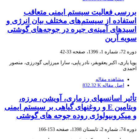
بررسی فعالیت سیستم ایمنی متعاقب
استفاده از سیستم‌های مختلف بیان انرژی و
اسیدهای آمینه‌ی جیره در جوجه‌های گوشتی
سویه آرین
دوره 72، شماره 1، 1396، صفحه
33-42
پویا یاری، اکبر یعقوبفر، نادر پاپی، سارا میرزایی گودرزی، منصور
احمدی
مشاهده مقاله
اصل مقاله
832.32 K
تأثیر اسانسهای رزماری، آویشن، مرزه،
ویتامین E و روغنهای گیاهی بر سیستم ایمنی
و میکروبیولوژی روده جوجه های گوشتی
دوره 74، شماره 2، تابستان 1398، صفحه
153-166