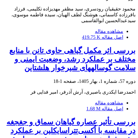
محمود حقیقیان رودسری، سید مظفر مهدیزاده تکلیمی، فرزاد
باقرزاده کاسمانی، هوشنگ لطف الهیان، سیده فاطمه موسوی،
سیدعبدالحسین ابوالقاسمی
مشاهده مقاله
اصل مقاله
419.75 K
بررسی اثر مکمل گیاهی حاوی تانن با منابع
مختلف بر عملکرد رشد، وضعیت ایمنی و
سلامت گوساله‫های شیرخوار هلشتاین‬
دوره 57، شماره 1، بهار 1405، صفحه
1-18
احمدرضا ایکدری باصیری، آرش آذرفر، امیر فدایی فر
مشاهده مقاله
اصل مقاله
1.68 M
بررسی تأثیر عصاره گیاهان سماق و جغجغه
در مقایسه با اُکسی‌تتراسایکلین بر عملکرد