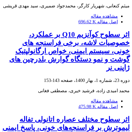
میثم کنعانی، شهریار کارگر، محمدجواد ضمیری، سید مهدی قریشی
مشاهده مقاله
اصل مقاله
696.62 K
اثر سطوح کوآنزیم Q10 بر عملکرد،
خصوصیات لاشه، برخی فراسنجه های
خونی، سیستم ایمنی، خواص ارگانولپتیک
گوشت و نمو دستگاه گوارش بلدرچین های
ژاپنی نر
دوره 23، شماره 1، بهار 1400، صفحه
143-153
محمد امیدی زاده، فرشید خیری، مصطفی فغانی
مشاهده مقاله
اصل مقاله
475.98 K
اثر سطوح مختلف عصاره اتانولی تفاله‌
لیموترش بر فراسنجه‌های خونی، پاسخ ایمنی