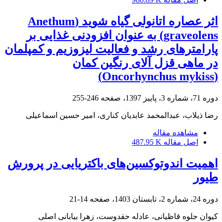
اثر عصاره اتانولی گیاه شوید (Anethum
graveolens) به عنوان افزودنی غذایی بر
پارامترهای رشد و فعالیت لیزوزیم و کمپلمان
در ماهی قزل آلای رنگین کمان
(Oncorhynchus mykiss)
دوره 71، شماره 3، پاییز 1397، صفحه
246-255
رضا ذیلاب، عبدالمحمد عابدیان کناری، امیر حسین اسماعیلی
مشاهده مقاله
اصل مقاله
487.95 K
اهمیت اندوتوکسین‌های باکتریایی در پرورش
طیور
دوره 24، شماره 2، تابستان 1403، صفحه
14-21
کیوان جلوه قاظیانی، عادله حقدوست، زهرا بیابانی اصلی