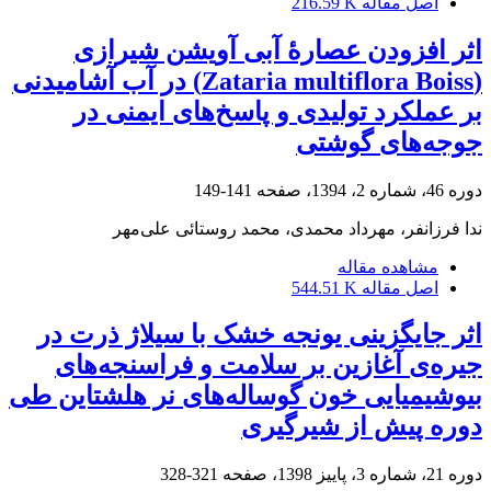
اصل مقاله
216.59 K
اثر افزودن عصارۀ آبی آویشن شیرازی
(Zataria multiflora Boiss) در آب آشامیدنی
بر عملکرد تولیدی و پاسخ‌های ایمنی در
جوجه‌های گوشتی
دوره 46، شماره 2، 1394، صفحه
141-149
ندا فرزانفر، مهرداد محمدی، محمد روستائی علی‌مهر
مشاهده مقاله
اصل مقاله
544.51 K
اثر جایگزینی یونجه خشک با سیلاژ ذرت در
جیره‌ی آغازین بر سلامت و فراسنجه‌های
بیوشیمیایی خون گوساله‌های نر هلشتاین طی
دوره پیش از شیرگیری
دوره 21، شماره 3، پاییز 1398، صفحه
321-328