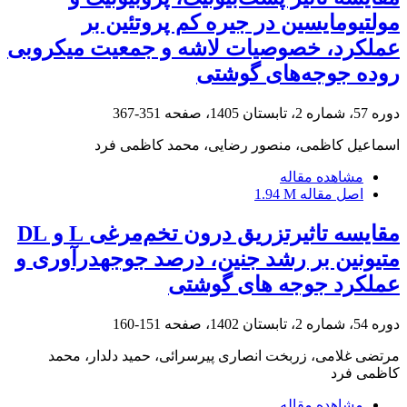
مولتیومایسین در جیره کم پروتئین بر
عملکرد، خصوصیات لاشه و جمعیت میکروبی
روده جوجه‌های گوشتی
دوره 57، شماره 2، تابستان 1405، صفحه
351-367
اسماعیل کاظمی، منصور رضایی، محمد کاظمی فرد
مشاهده مقاله
اصل مقاله
1.94 M
مقایسه تاثیرتزریق درون تخم‌مرغی L و DL
متیونین بر رشد جنین، درصد جوجهدرآوری و
عملکرد جوجه های گوشتی
دوره 54، شماره 2، تابستان 1402، صفحه
151-160
مرتضی غلامی، زربخت انصاری پیرسرائی، حمید دلدار، محمد
کاظمی فرد
مشاهده مقاله