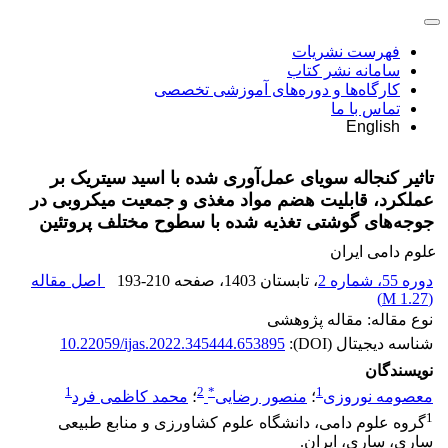
فهرست نشریات
سامانه نشر کتاب
کارگاه‌ها و دوره‌های آموزشی تخصصی
تماس با ما
English
تاثیر کنجاله سویای عمل‌آوری شده با اسید سیتریک بر
عملکرد، قابلیت هضم مواد مغذی و جمعیت میکروبی در
جوجه‌های گوشتی تغذیه شده با سطوح مختلف پروتئین
علوم دامی ایران
دوره 55، شماره 2
، تابستان 1403
، صفحه
193-210
اصل مقاله
)
1.27 M
(
نوع مقاله: مقاله پژوهشی
شناسه دیجیتال (DOI):
10.22059/ijas.2022.345444.653895
نویسندگان
1
2
*
1
معصومه نوروزی
؛
منصور رضایی
؛
محمد کاظمی فرد
1
گروه علوم دامی، دانشگاه علوم کشاورزی و منابع طبیعی
ساری، ساری، ایران.