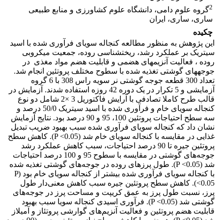
2
گروه علوم دامی، دانشگاه علوم کشاورزی و منابع طبیعی
ساری، ساری، ایران
چکیده
این پژوهش به منظور مطالعه کنجاله سویای فرآوری شده با اسید
سیتریک بر عملکرد رشد، ریخت­شناسی روده، جمعیت میکروبی
روده ، فعالیت آنزیم­های هضمی و قابلیت هضم مواد مغذی در
جوجه­های گوشتی تغذیه شده با سطوح مختلف پروتئین انجام شد.
تعداد 300 قطعه جوجه گوشتی نر سویه راس 308 با 6 گروه
آزمایشی و 5 تکرار در یک دوره 42 روزه استفاده شدند. آزمایش در
قالب طرح کاملا تصادفی با آرایش فاکتوریل 3 ×2 شامل دو نوع
کنجاله سویای خام و فرآوری شده با اسید سیتریک 50/0 درصد و
سه سطح احتیاجات پروتئین 100، 95 و 90 درصد بود. نتایج آزمایش
نشان داد که کنجاله سویای فرآوری شده سبب بهبود ضریب تبدیل
غذایی در مقایسه با کنجاله سویای خام شد (P <0.05). کاهش سطح
پروتئین جیره تا 90 درصد احتیاجات، سبب کاهش عملکرد رشد
جوجه‌های گوشتی در مقایسه با سطوح 95 و 100 درصد احتیاجات
شد (P <0.05). طول پرزهای روده در جوجه‌های گوشتی تغذیه شده
با کنجاله سویای فرآوری شده بیشتر از کنجاله سویای خام بود (P
<0.05). کاهش سطح پروتئین جیره سبب کاهش معنی‌دار طول
پرز، نسبت طول پرز به عمق کریپت و مساحت پرز در جوجه‌های
گوشتی شد (P <0.05). فرآوری اسیدی کنجاله سویا سبب بهبود
قابلیت هضم پروتئین و فعالیت آنزیم‌های گوارشی پروتئاز و آمیلاز