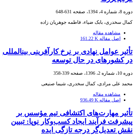
دوره 8، شماره 4، 1394، صفحه
631-648
کمال سخدری، بابک ضیاء، فاطمه جوهریان زاده
مشاهده مقاله
اصل مقاله
161.22 K
تأثیر عوامل نهادی بر نرخ کارآفرینی بین‎المللی
در کشورهای در حال توسعه
دوره 10، شماره 2، 1396، صفحه
339-358
محمد علی مرادی، کمال سخدری، شیما صنیعی
مشاهده مقاله
اصل مقاله
936.49 K
تأثیر مهارت‌های اکتشافی تیم مؤسس بر
پیشرفت فرآیند ایجاد کسب‌وکار نوپا: تبیین
نقش تعدیل‌گر درجه تازگی ایده