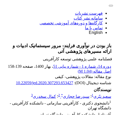
فهرست نشریات
سامانه نشر کتاب
کارگاه‌ها و دوره‌های آموزشی تخصصی
تماس با ما
English
باز بودن در نوآوری فرایند: مرور سیستماتیک ادبیات و
ارائه مسیرهای پژوهشی آتی
فصلنامه علمی پژوهشی توسعه کارآفرینی
دوره 14، شماره 1 - شماره پیاپی 51
، بهار 1400
، صفحه
158-139
اصل مقاله (
1.04 M
)
نوع مقاله: مقالات پژوهشی- کیفی
شناسه دیجیتال (DOI):
10.22059/jed.2020.307293.653427
نویسندگان
3
2
*
1
سعید نیّری
؛
سیدرضا حجازی
؛
کمال سخدری
1
دانشجوی دکتری - کارآفرینی سازمانی - دانشکده کارآفرینی -
دانشگاه تهران
2
استادیار دانشکده کارآفرینی دانشگاه تهران