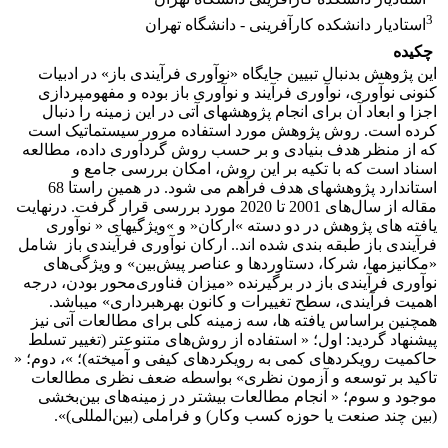
3
استادیار دانشکده کارآفرینی - دانشگاه تهران
چکیده
این پژوهش بدنبال تبیین جایگاه «نوآوری فرآیندی باز» در ادبیات
کنونی نوآوری، نوآوری فرآیند و نوآوری باز بوده و مفهوم­پردازی
اجزا و ابعاد آن برای انجام پژوهش­های آتی در این زمینه را دنبال
کرده است. روش پژوهش مورد استفاده مرور سیستماتیک است
که از منظر هدف بنیادی و بر حسب روش گردآوری داده، مطالعه
اسناد است که با تکیه بر این روش، امکان بررسی جامع و
استاندارد پژوهشهای هدف فرآهم می شود. در همین راستا 68
مقاله از سال‌های 2001 تا 2020 مورد بررسی قرار گرفت. درنهایت
یافته های پژوهش در دو دسته »ارکان« و »ویژگیهای « نوآوری
فرآیندی باز طبقه بندی شده اند.. ارکان نوآوری فرآیندی باز شامل
«مکانیزم­ها، شرکا، دستاوردها و عناصر پیش‌بین» و ویژگی‌های
نوآوری فرآیندی باز در برگیرنده «میزان فناوری‌محور بودن، درجه
اهمیت فرآیندی، سطح تغییرات و کانون بهره­برداری» می­باشد.
همچنین براساس یافته ها، سه زمینه کلی برای مطالعات آتی نیز
پیشنهاد گردید: اول؛ « استفاده از روش‌های متنوع­تر (تغییر تسلط
حاکمیت رویکردهای کمی به رویکردهای کیفی و آمیخته)؛ »، دوم؛ «
تاکید بر توسعه و آزمون نظری» بواسطه ضعف نظری مطالعات
موجود و سوم؛ « انجام مطالعات بیشتر در زمینه‌های بین‌بخشی
(بین چند صنعت یا حوزه کسب وکار) و فراملی (بین‌المللی)».