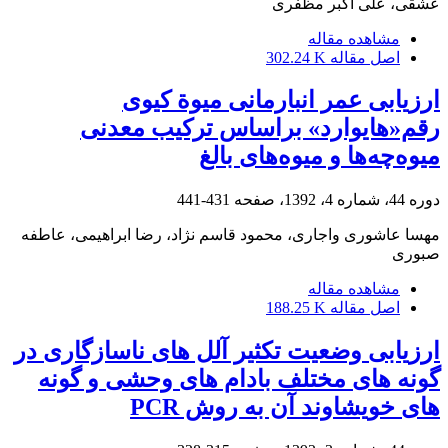
عشقی، علی اکبر مظفری
مشاهده مقاله
اصل مقاله
302.24 K
ارزیابی عمر انبارمانی میوة کیوی
رقم«هایوارد» بر‌اساس ترکیب معدنی
میوه‌چه‌ها و میوه‌های بالغ
دوره 44، شماره 4، 1392، صفحه
431-441
مهسا عاشوری واجاری، محمود قاسم نژاد، رضا ابراهیمی، عاطفه
صبوری
مشاهده مقاله
اصل مقاله
188.25 K
ارزیابی وضعیت تکثیر آلل های ناسازگاری در
گونه های مختلف بادام های وحشی و گونه
های خویشاوند آن به روش PCR