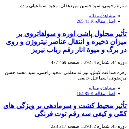
ساره رحیمی، سید حسین میردهقان، مجید اسماعیلی زاده
مشاهده مقاله
اصل مقاله
265.41 K
تأثیر محلول‏ پاشی اوره و سولفات‏روی بر
میزان ذخیره و انتقال عناصر نیتروژن و روی
در برگ و میوة انار رقم‌ رباب نی‏ریز
دوره 44، شماره 4، 1392، صفحه
469-477
زهره صداقت کیش، نوراله معلمی، مجید راحمی، سید محمد حسن
مرتضوی، اسماعیل خالقی
مشاهده مقاله
اصل مقاله
164.85 K
تأثیر محیط کشت و سرما‏دهی بر ویژگی‏ های
کمّی و کیفی سه رقم توت‏ فرنگی
دوره 45، شماره 2، 1393، صفحه
217-223