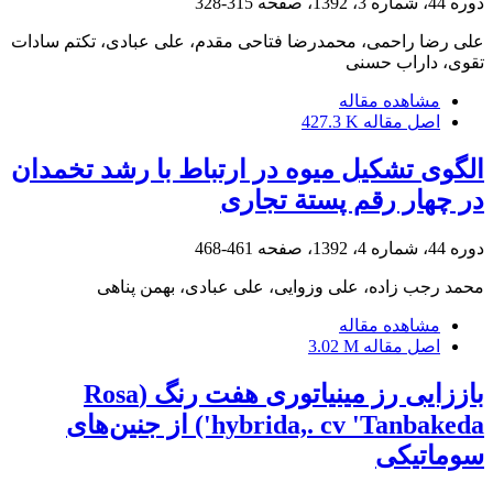
دوره 44، شماره 3، 1392، صفحه
315-328
علی رضا راحمی، محمدرضا فتاحی مقدم، علی عبادی، تکتم سادات
تقوی، داراب حسنی
مشاهده مقاله
اصل مقاله
427.3 K
الگوی تشکیل میوه در ارتباط با رشد تخمدان
در چهار ‌رقم پستة تجاری
دوره 44، شماره 4، 1392، صفحه
461-468
محمد رجب زاده، علی وزوایی، علی عبادی، بهمن پناهی
مشاهده مقاله
اصل مقاله
3.02 M
باززایی رز مینیاتوری هفت رنگ (Rosa
hybrida,. cv 'Tanbakeda') از جنین‌های
سوماتیکی