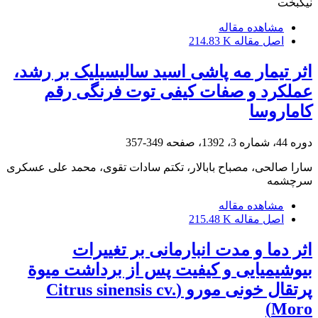
نیکبخت
مشاهده مقاله
اصل مقاله
214.83 K
اثر تیمار مه پاشی اسید سالیسیلیک بر رشد،
عملکرد و صفات کیفی توت فرنگی رقم
کاماروسا
دوره 44، شماره 3، 1392، صفحه
349-357
سارا صالحی، مصباح بابالار، تکتم سادات تقوی، محمد علی عسکری
سرچشمه
مشاهده مقاله
اصل مقاله
215.48 K
اثر دما و مدت انبارمانی بر تغییرات
بیوشیمیایی و کیفیت پس از برداشت میوة
پرتقال خونی مورو (Citrus sinensis cv.
Moro)