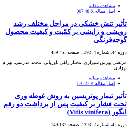
مشاهده مقاله
اصل مقاله
307.48 K
تأثیر تنش خشکی در مراحل مختلف رشد
رویشی و زایشی بر کمّیت و کیفیت محصول
گوجه‌فرنگی
دوره 44، شماره 4، 1392، صفحه
451-459
مرتضی پوزش شیرازی، مختار زلفی باوریانی، محمد مدرسی، بهرام
بهزادی
مشاهده مقاله
اصل مقاله
176.27 K
تأثیر تیمار پوتریسین به روش غوطه‏ وری
تحت فشار بر کیفیت پس از برداشت دو رقم
انگور (Vitis vinifera)
دوره 45، شماره 2، 1393، صفحه
137-149