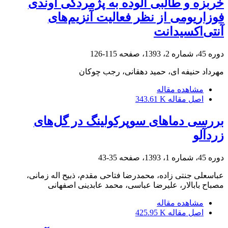
خربزه و طالبی آلوده به پژمردگی آوندی
فوزاریومی از نظر فعالیت آنزیم‌های
آنتی‌اکسیدانت
دوره 45، شماره 2، 1393، صفحه
115-126
مهرداد حنیفه ای، حمید دهقانی، رجب چوکان
مشاهده مقاله
اصل مقاله
343.61 K
بررسی دماهای سوپرکولینگ در گل‌های
زردآلو
دوره 45، شماره 1، 1393، صفحه
35-43
عباسعلی جنتی زاده، محمدرضا فتاحی مقدم، ذبیح اله زمانی،
مصباح بابالار، علیرضا عباسی، محمد عابدینی اصفهانی
مشاهده مقاله
اصل مقاله
425.95 K