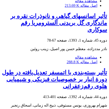
مشاهده مقاله
اصل مقاله
213.69 K
تأثیر اسانس‏های گیاهی و نانوذرات نقره بر
ماندگاری گل ‏بریدنی آلسترومریا رقم
سوکاری
دوره 45، شماره 1، 1393، صفحه
67-78
نادر مددزاده، معظم حسن پور اصیل، زینب روئین
مشاهده مقاله
اصل مقاله
288.8 K
تأثیر‌‌ بسته‌بندی با اتمسفر تعدیل‌یافته در طول
دورة انبار بر خصوصیات فیزیکی و شیمیایی
هلوی رقم‌زعفرانی
دوره 44، شماره 4، 1392، صفحه
401-413
شهرام بهروزی، یونس مستوفی، ذبیح اله زمانی، اسحاق رنجبر