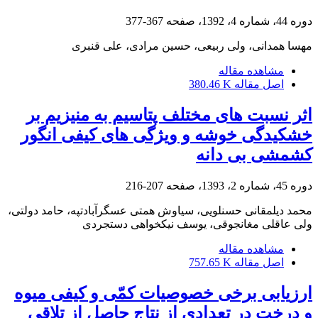
دوره 44، شماره 4، 1392، صفحه
367-377
مهسا همدانی، ولی ربیعی، حسین مرادی، علی قنبری
مشاهده مقاله
اصل مقاله
380.46 K
اثر نسبت‏ های مختلف پتاسیم به منیزیم بر
خشکیدگی خوشه و ویژگی‏ های کیفی انگور
کشمشی بی‏ دانه
دوره 45، شماره 2، 1393، صفحه
207-216
محمد دیلمقانی حسنلویی، سیاوش همتی عسگرآبادتپه، حامد دولتی،
ولی عاقلی مغانجوقی، یوسف نیکخواهی دستجردی
مشاهده مقاله
اصل مقاله
757.65 K
ارزیابی برخی خصوصیات کمّی و کیفی میوه
و درخت در تعدادی از نتاج حاصل از تلاقی