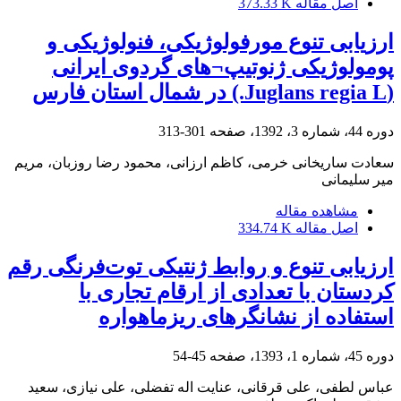
اصل مقاله
373.33 K
ارزیابی تنوع مورفولوژیکی، فنولوژیکی و
پومولوژیکی ژنوتیپ¬های گردوی ایرانی
(Juglans regia L.) در شمال استان فارس
دوره 44، شماره 3، 1392، صفحه
301-313
سعادت ساریخانی خرمی، کاظم ارزانی، محمود رضا روزبان، مریم
میر سلیمانی
مشاهده مقاله
اصل مقاله
334.74 K
ارزیابی تنوع و روابط ژنتیکی توت‌فرنگی رقم
کردستان با تعدادی از ارقام تجاری‌ با
استفاده از نشانگرهای ریز‏ماهواره
دوره 45، شماره 1، 1393، صفحه
45-54
عباس لطفی، علی قرقانی، عنایت اله تفضلی، علی نیازی، سعید