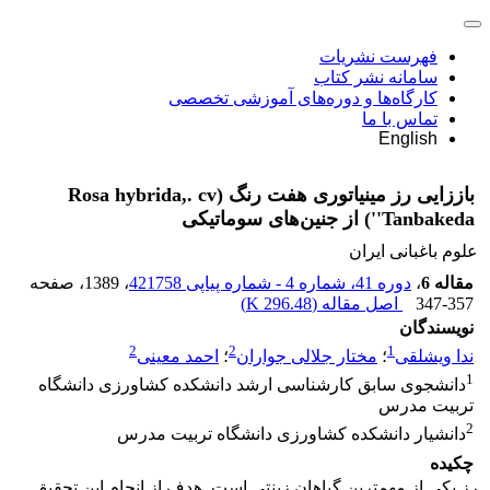
فهرست نشریات
سامانه نشر کتاب
کارگاه‌ها و دوره‌های آموزشی تخصصی
تماس با ما
English
باززایی رز مینیاتوری هفت رنگ (Rosa hybrida,. cv
'Tanbakeda') از جنین‌های سوماتیکی
علوم باغبانی ایران
مقاله 6
،
دوره 41، شماره 4 - شماره پیاپی 421758
، 1389
، صفحه
347-357
اصل مقاله (
296.48 K
)
نویسندگان
2
2
1
ندا ویشلقی
؛
مختار جلالی جواران
؛
احمد معینی
1
دانشجوی سابق کارشناسی ارشد دانشکده کشاورزی دانشگاه
تربیت مدرس
2
دانشیار دانشکده کشاورزی دانشگاه تربیت مدرس
چکیده
رز یکی از مهمترین گیاهان زینتی است. هدف از انجام این تحقیق