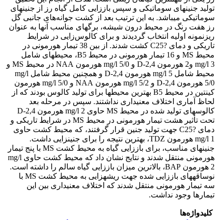
تولید جنین‎های سوماتیکی و سپس باززایی کامل گیاه رز از جنین‎های
سوماتیکی می‎باشد. به این ترتیب بعد از کشت جوانه‌های جانبی گل
رز هفت رنگ در محیط درون شیشه، برگ‎های مناسب آنها به عنوان
ریزنمونه اولیه انتخاب گردیدند و برای کالوس‌زایی در شرایط
تاریکی و دمای ?C25 کشت شدند. از بین 38 تیمار هورمونی در
محیط MS و 16 تیمار هورمونی در محیط B5، محیط‎های شامل
mg/l 3 و2 هورمون 2,4-D و mg/l 5/0 هورمون NAA در محیط MS و
محیط شامل mg/l 5 هورمون 2,4-D و همچنین محیط شامل mg/l
5/0 هورمون 2,4-D و mg/l 5/2 هورمون NAA و mg/l 5/0 هورمون
کینتین در محیط B5 بهترین محیط‎ها برای تولید کالوس بودند که از
لحاظ آماری اختلاف معنی‎داری نداشتند. سپس در مرحله بعد
کالوس‎های تولید شده در محیط MS حاوی mg/l 2 هورمون 2,4-D
تحت تأثیر هشت تیمار هورمونی در محیط MS در شرایط تاریکی و
دمای ?C25 جهت تولید جنین قرار گرفتند، که محیط کشت حاوی
mg/l 1 هورمون TDZ، بهترین نتیجه را برای جنین‎زایی داشت.
جنین‎های مناسب، برای باززایی گیاه به محیط کشت MS با پنج تیمار
هورمونی منتقل شدند و نتایج نشان داد که محیط کشت حاوی mg/l
2 هورمون BAP، بالاترین میزان باززایی گیاه سالم را داشته است.
نوساقه‎های باززایی شده جهت ریشه‎زایی به محیط کشت MS با
سه تیمار هورمونی منتقل شدند که اختلاف معنی‎داری بین این
تیمارها وجود نداشت.
کلیدواژه‌ها