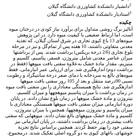
2
دانشیار دانشکدة کشاورزی دانشگاه گیلان
3
استادیار دانشکدة کشاورزی دانشگاه گیلان
چکیده
آنالیز برگ روشی متداول برای برآورد نیاز کودی در درختان میوه
است، اما ارتباط ضعیفی با کیفیت میوه دارد. در این پژوهش
میوه‌های 13 باغ کیوی تجاری در شرق استان گیلان، که تغذیة
معدنی متفاوتی داشتند، 10 هفته پس از تمام‌گل و نیز در مرحلة
بلوغ تجاری (2/6 درجة بریکس) برداشت شدند. پس از برداشت‏ها
میزان عناصر معدنی شامل نیتروژن، فسفر، پتاسیم، کلسیم و
منیزیم، مقدار مادة خشک به‌علاوة سفتی بافت میوه‏ها (فقط در
برداشت دوم) اندازه‏گیری شد. برای ارزیابی عمر انبارمانی، فقط
میوه‌های بالغ به سردخانه با دمای صفر درجة سانتی‏گراد و رطوبت
نسبی 90‌درصد منتقل و بعد از 105 روز سفتی‏ بافت میوه‏ها‏
اندازه‏گیری شد. نتایج همبستگی معنا‏داری را بین سفتی بافت میوه‏
در زمان برداشت با میزان پتاسیم میوه‏چه‏ها و میزان کلسیم،
نیتروژن و مادة خشک میوه‏ها در زمان بلوغ نشان دادند. در پایان
دورة انبارمانی میزان سفتی بافت میوه‏ها همبستگی معنا‏داری با
میزان پتاسیم و نیتروژن میوه‏چه‏ها، همچنین با میزان نیتروژن،
کلسیم و مادة خشک میوه‏های بالغ نشان دادند. میوه‏هایی که سفتی
بافت بیشتری در زمان برداشت داشتند، در پایان انبارمانی نیز
سفتی خود را بهتر حفظ کردند. همچنین بر‌اساس نتایج تجزیة
خوشه‏ای، باغ‏های کیوی به دو گروه اصلی تفکیک شدند. در‌مجموع،