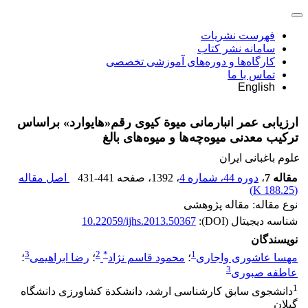
فهرست نشریات
سامانه نشر کتاب
کارگاه‌ها و دوره‌های آموزشی تخصصی
تماس با ما
English
ارزیابی عمر انبارمانی میوة کیوی رقم«هایوارد» بر‌اساس
ترکیب معدنی میوه‌چه‌ها و میوه‌های بالغ
علوم باغبانی ایران
مقاله 7
،
دوره 44، شماره 4
، 1392
، صفحه
431-441
اصل مقاله
)
188.25 K
(
نوع مقاله: مقاله پژوهشی
شناسه دیجیتال (DOI):
10.22059/ijhs.2013.50367
نویسندگان
3
2
*
1
مهسا عاشوری واجاری
؛
محمود قاسم نژاد
؛
رضا ابراهیمی
؛
3
عاطفه صبوری
1
دانشجوی سابق کارشناسی ارشد، دانشکدة کشاورزی دانشگاه
گیلان