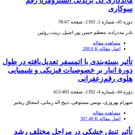
ماندگاری گل ‏بریدنی آلسترومریا رقم
سوکاری
دوره 45، شماره 1، 1393، صفحه
67-78
نادر مددزاده، معظم حسن پور اصیل، زینب روئین
مشاهده مقاله
اصل مقاله
288.8 K
تأثیر‌‌ بسته‌بندی با اتمسفر تعدیل‌یافته در طول
دورة انبار بر خصوصیات فیزیکی و شیمیایی
هلوی رقم‌زعفرانی
دوره 44، شماره 4، 1392، صفحه
401-413
شهرام بهروزی، یونس مستوفی، ذبیح اله زمانی، اسحاق رنجبر
مشاهده مقاله
اصل مقاله
307.48 K
تأثیر تنش خشکی در مراحل مختلف رشد