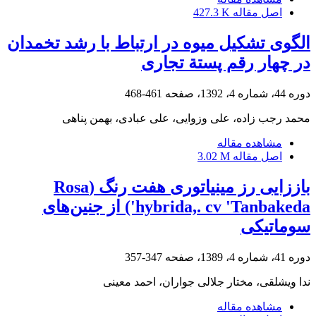
اصل مقاله
427.3 K
الگوی تشکیل میوه در ارتباط با رشد تخمدان
در چهار ‌رقم پستة تجاری
دوره 44، شماره 4، 1392، صفحه
461-468
محمد رجب زاده، علی وزوایی، علی عبادی، بهمن پناهی
مشاهده مقاله
اصل مقاله
3.02 M
باززایی رز مینیاتوری هفت رنگ (Rosa
hybrida,. cv 'Tanbakeda') از جنین‌های
سوماتیکی
دوره 41، شماره 4، 1389، صفحه
347-357
ندا ویشلقی، مختار جلالی جواران، احمد معینی
مشاهده مقاله