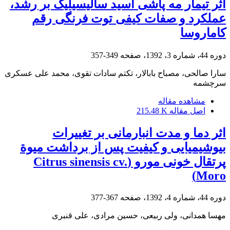
اثر تیمار مه پاشی اسید سالیسیلیک بر رشد،
عملکرد و صفات کیفی توت فرنگی رقم
کاماروسا
دوره 44، شماره 3، 1392، صفحه
349-357
سارا صالحی، مصباح بابالار، تکتم سادات تقوی، محمد علی عسکری
سرچشمه
مشاهده مقاله
اصل مقاله
215.48 K
اثر دما و مدت انبارمانی بر تغییرات
بیوشیمیایی و کیفیت پس از برداشت میوة
پرتقال خونی مورو (Citrus sinensis cv.
Moro)
دوره 44، شماره 4، 1392، صفحه
367-377
مهسا همدانی، ولی ربیعی، حسین مرادی، علی قنبری