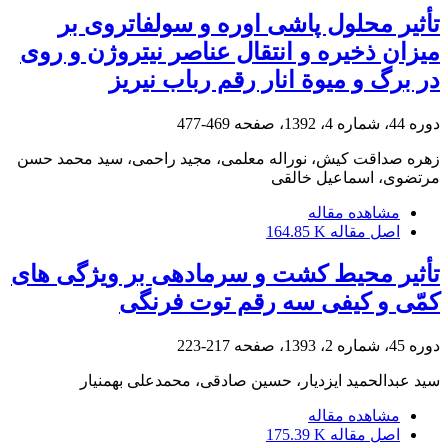
تأثیر محلول‏ پاشی اوره و سولفات‏روی بر
میزان ذخیره و انتقال عناصر نیتروژن و روی
در برگ و میوة انار رقم‌ رباب نی‏ریز
دوره 44، شماره 4، 1392، صفحه
469-477
زهره صداقت کیش، نوراله معلمی، مجید راحمی، سید محمد حسن
مرتضوی، اسماعیل خالقی
مشاهده مقاله
اصل مقاله
164.85 K
تأثیر محیط کشت و سرما‏دهی بر ویژگی‏ های
کمّی و کیفی سه رقم توت‏ فرنگی
دوره 45، شماره 2، 1393، صفحه
217-223
سید عبدالحمید ایزدیار، حسین صادقی، محمدعلی بهمنیار
مشاهده مقاله
اصل مقاله
175.39 K