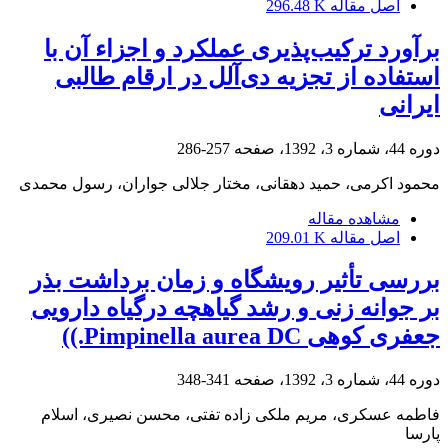
اصل مقاله
296.48 K
برآورد ترکیب‌پذیری عملکرد و اجزاء آن با
استفاده از تجزیه دی‌آلل در ارقام طالبی
ایرانی
دوره 44، شماره 3، 1392، صفحه
257-286
محمود اکرمی، حمید دهقانی، مختار جلالی جواران، رسول محمدی
مشاهده مقاله
اصل مقاله
209.01 K
بررسی تأثیر رویشگاه و زمان برداشت بذر
بر جوانه زنی و رشد گیاهچه درگیاه دارویی
جعفری کوهی Pimpinella aurea DC.))
دوره 44، شماره 3، 1392، صفحه
341-348
فاطمه عسکری، مریم ملکی زاده تفتی، محسن نصیری، اسلام
پارسا