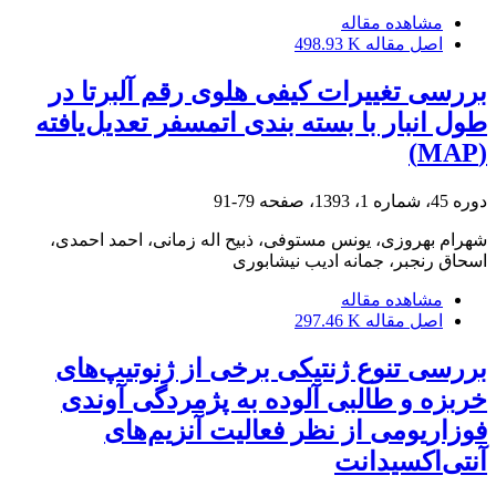
مشاهده مقاله
اصل مقاله
498.93 K
بررسی تغییرات کیفی هلوی رقم آلبرتا در
طول انبار با بسته ‏بندی اتمسفر تعدیل‌یافته
(MAP)
دوره 45، شماره 1، 1393، صفحه
79-91
شهرام بهروزی، یونس مستوفی، ذبیح اله زمانی، احمد احمدی،
اسحاق رنجبر، جمانه ادیب نیشابوری
مشاهده مقاله
اصل مقاله
297.46 K
بررسی تنوع ژنتیکی برخی از ژنوتیپ‌های
خربزه و طالبی آلوده به پژمردگی آوندی
فوزاریومی از نظر فعالیت آنزیم‌های
آنتی‌اکسیدانت