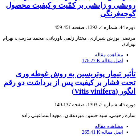
رویشی و زایشی بر کمّیت و کیفیت محصول
گوجه‌فرنگی
دوره 44، شماره 4، 1392، صفحه
451-459
مرتضی پوزش شیرازی، مختار زلفی باوریانی، محمد مدرسی، بهرام
بهزادی
مشاهده مقاله
اصل مقاله
176.27 K
تأثیر تیمار پوتریسین به روش غوطه‏ وری
تحت فشار بر کیفیت پس از برداشت دو رقم
انگور (Vitis vinifera)
دوره 45، شماره 2، 1393، صفحه
137-149
ساره رحیمی، سید حسین میردهقان، مجید اسماعیلی زاده
مشاهده مقاله
اصل مقاله
265.41 K