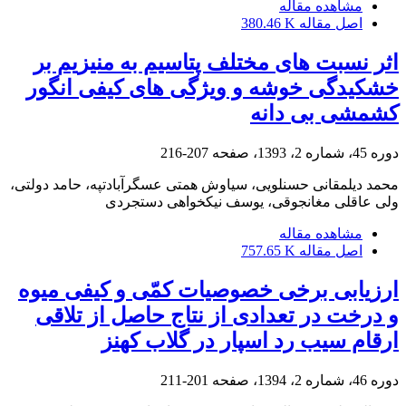
مشاهده مقاله
اصل مقاله
380.46 K
اثر نسبت‏ های مختلف پتاسیم به منیزیم بر
خشکیدگی خوشه و ویژگی‏ های کیفی انگور
کشمشی بی‏ دانه
دوره 45، شماره 2، 1393، صفحه
207-216
محمد دیلمقانی حسنلویی، سیاوش همتی عسگرآبادتپه، حامد دولتی،
ولی عاقلی مغانجوقی، یوسف نیکخواهی دستجردی
مشاهده مقاله
اصل مقاله
757.65 K
ارزیابی برخی خصوصیات کمّی و کیفی میوه
و درخت در تعدادی از نتاج حاصل از تلاقی
ارقام سیب رد اسپار در گلاب کهنز
دوره 46، شماره 2، 1394، صفحه
201-211