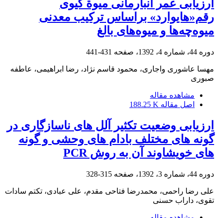
ارزیابی عمر انبارمانی میوة کیوی
رقم«هایوارد» بر‌اساس ترکیب معدنی
میوه‌چه‌ها و میوه‌های بالغ
دوره 44، شماره 4، 1392، صفحه
431-441
مهسا عاشوری واجاری، محمود قاسم نژاد، رضا ابراهیمی، عاطفه
صبوری
مشاهده مقاله
اصل مقاله
188.25 K
ارزیابی وضعیت تکثیر آلل های ناسازگاری در
گونه های مختلف بادام های وحشی و گونه
های خویشاوند آن به روش PCR
دوره 44، شماره 3، 1392، صفحه
315-328
علی رضا راحمی، محمدرضا فتاحی مقدم، علی عبادی، تکتم سادات
تقوی، داراب حسنی
مشاهده مقاله