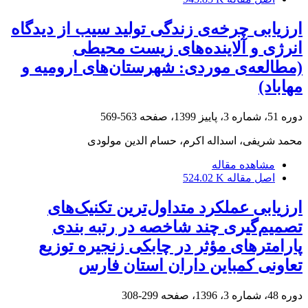
ارزیابی چرخه‌ی زندگی تولید سیب از دیدگاه
انرژی و آلاینده‌های زیست محیطی
(مطالعه‌ی موردی: شهرستان‌های ارومیه و
مهاباد)
دوره 51، شماره 3، پاییز 1399، صفحه
563-569
محمد شریفی، اسداله اکرم، حسام الدین مولودی
مشاهده مقاله
اصل مقاله
524.02 K
ارزیابی عملکرد متداول‌ترین تکنیک‌های
تصمیم‌گیری چند شاخصه در رتبه بندی
پارامترهای مؤثر در چابکی زنجیره توزیع
تعاونی کمباین داران استان فارس
دوره 48، شماره 3، 1396، صفحه
299-308