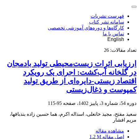
فهرست نشریات
سامانه نشر کتاب
کارگاه‌ها و دوره‌های آموزشی تخصصی
تماس با ما
English
تعداد مقالات:
26
ارزیابی اثرات زیست‌محیطی تولید بادمجان
در گلخانه آب‌کشت: اجرای یک رویکرد
اقتصاد زیستی-دایره‌ای از طریق تولید
کمپوست و ذغال‌زیستی
دوره 54، شماره 3، پاییز 1402، صفحه
95-115
سعید مفتح، مجید خانعلی، اسداله اکرم، هما حسین زاده بندبافها،
مریم افشار
مشاهده مقاله
اصل مقاله
1.2 M