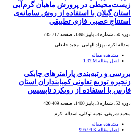
زیست‌محیطی در پرورش ماهیان گرم‌آبی
استان گیلان با استفاده از روش‌ سامانه‌ی
استنتاج عصبی-فازی تطبیقی
دوره 50، شماره 3، پاییز 1398، صفحه
717-735
اسداله اکرم، بهزاد الهامی، مجید خانعلی
مشاهده مقاله
اصل مقاله
1.37 M
بررسی و رتبه‌بندی پارامترهای چابکی
زنجیره توزیع تعاونی کمباینداران استان
فارس با استفاده از رویکرد تاپسیس
دوره 52، شماره 3، پاییز 1400، صفحه
409-420
محمد شریفی، نجمه توکلی، اسداله اکرم
مشاهده مقاله
اصل مقاله
995.99 K