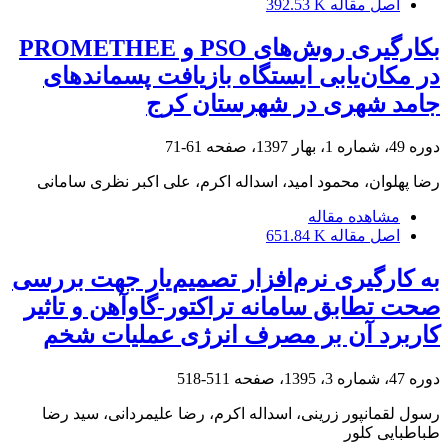
اصل مقاله
392.53 K
بکارگیری روش‌های PSO و PROMETHEE
در مکان‌یابی ایستگاه بازیافت پسماندهای
جامد شهری در شهرستان کرج
دوره 49، شماره 1، بهار 1397، صفحه
61-71
رضا پهلوان، محمود امید، اسداله اکرم، علی اکبر نظری سامانی
مشاهده مقاله
اصل مقاله
651.84 K
به کارگیری نرم‌افزار تصمیم‌یار جهت بررسی
صحت تطابق سامانه تراکتور-گاوآهن و تاثیر
کاربرد آن بر مصرف انرژی عملیات شخم
دوره 47، شماره 3، 1395، صفحه
511-518
رسول لقمانپور زرینی، اسداله اکرم، رضا علیمردانی، سید رضا
طباطبایی کلور