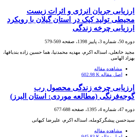
ارزیابی جریان انرژی و اثرات زیست
محیطی تولید کیک در استان گیلان با رویکرد
ارزیابی چرخه زندگی
دوره 50، شماره 3، پاییز 1398، صفحه
569-579
مجید خانعلی، اسداله اکرم، مهدیه محمدنیا، هما حسین زاده بندبافها،
بهزاد الهامی
مشاهده مقاله
اصل مقاله
602.98 K
ارزیابی چرخه زندگی محصول رب
گوجه‌فرنگی (مطالعه موردی: استان البرز)
دوره 47، شماره 4، 1395، صفحه
688-677
سیدحسن پیشگرکومله، اسداله اکرم، علیرضا کیهانی
مشاهده مقاله
اصل مقاله
945.83 K