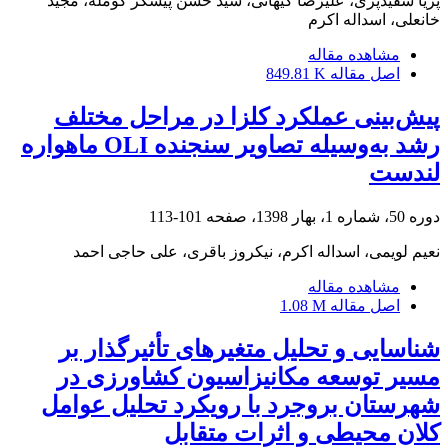
پریا سفیدپری، علیرضا کیهانی، سید حسن پیشگر کومله، مجید
خانعلی، اسداله اکرم
مشاهده مقاله
اصل مقاله
849.81 K
پیش‌بینی عملکرد کلزا در مراحل مختلف
رشد به‌وسیله تصاویر سنجنده OLI ماهواره
لندست
دوره 50، شماره 1، بهار 1398، صفحه
101-113
نعیم لویمی، اسداله اکرم، نیکروز باقری، علی حاجی احمد
مشاهده مقاله
اصل مقاله
1.08 M
شناسایی و تحلیل متغیرهای تأثیرگذار بر
مسیر توسعه مکانیزاسیون کشاورزی در
شهرستان بروجرد با رویکرد تحلیل عوامل
کلان محیطی و اثرات متقابل