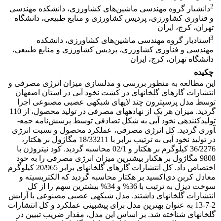
2
دانشیار گروه مهندسی ماشین‌های کشاورزی، دانشکده مهندسی
و فناوری کشاورزی، پردیس کشاورزی و منابع طبیعی، دانشگاه
تهران، کرج، ایران
3
استادیار گروه مهندسی ماشین‌های کشاورزی، دانشکده
مهندسی و فناوری کشاورزی، پردیس کشاورزی و منابع طبیعی،
دانشگاه تهران، کرج، ایران
چکیده
این مطالعه به­ منظور بررسی و مدل­سازی میزان انرژی مصرفی و
انتشارات گازهای گلخانه­ای در کشت نخود آبی در استان اصفهان
توسط مدل پرسپترون چند لایه­ای شبکه­ی عصبی مصنوعی اجرا
گردید. میزان هر یک از نهاده­های مصرفی در تولید محصول، از 110
تولیدکنند­ه­ی نخود آبی به شکل تصادفی توسط پرسش‌نامه جمع­
آوری گردید. کل انرژی مصرفی، عملکرد محصول و نسبت انرژی
در تولید نخود آبی به ترتیب برابر با 18/33211 مگاژول بر هکتار،
36/2276 کیلوگرم بر هکتار و 02/1 محاسبه گردید. کود نیتروژن با
9808 مگاژول بر هکتار بیشترین میزان انرژی مصرفی را به خود
اختصاص داد. کل انتشارات گازهای گلخانه­ای برابر 20/965 کیلوگرم
معادل کربن دی‌اکسید بر هکتار محاسبه گردید که الکتریسیته و
سوخت دیزل به ترتیب با 36% و 34% بیشترین سهم را از کل
انتشارات گلخانه­ای داشتند. مدل شبکه­ی عصبی مصنوعی با آرایش
2-7-13 به عنوان بهترین مدل برای پیش­بینی عملکرد و کل انتشارات
گلخانه­ای شناخته شد. بر اساس این مدل، مقدار ضریب تبیین در