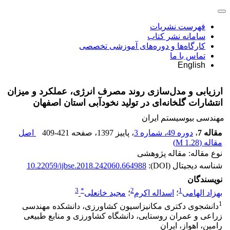
فهرست نشریات
سامانه نشر کتاب
کارگاه‌ها و دوره‌های آموزشی تخصصی
تماس با ما
English
ارزیابی و مدل‌سازی روند مصرف انرژی، عملکرد و میزان
انتشارات گلخانه‌ای در تولید نخودآبی استان اصفهان
مهندسی بیوسیستم ایران
مقاله 7
،
دوره 49، شماره 3
، پاییز 1397
، صفحه
409-421
اصل
مقاله (
1.28 M
)
نوع مقاله: مقاله پژوهشی
شناسه دیجیتال (DOI):
10.22059/ijbse.2018.242060.664988
نویسندگان
3
*
2
1
بهزاد الهامی
؛
اسداله اکرم
؛
مجید خانعلی
1
دانشجوی دکتری مکانیزاسیون کشاورزی، دانشکده مهندسی
زراعی و عمران روستایی، دانشگاه کشاورزی و منابع طبیعی
رامین، اهواز، ایران