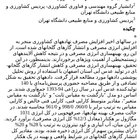
2
دانشیار گروه مهندسی و فناوری کشاورزی- پردیس کشاورزی و
منابع طبیعی دانشگاه تهران
3
پردیس کشاورزی و منابع طبیعی دانشگاه تهران
چکیده
ه
در سال­های اخیر افزایش مصرف نهاده­های کشاورزی منجر به
افزایش انرژی مصرفی و انتشار گازهای گلخانه­ای شده است. از
این رو، بهینه­سازی انرژی مصرفی و در نتیجه کاهش آلاینده­های
زیست­محیطی از اهمیت ویژه­ای برخوردارند. بدین­منظور، در این
تحقیق، بهینه­سازی انرژی مصرفی و کاهش انتشار گازهای گلخانه­
ای در تولید عدس آبی استان اصفهان با استفاده از روش تحلیل
پوششی داده­ها مورد مطالعه قرار گرفت. داده­های تحقیق به شکل
تصادفی و از طریق مصاحبه حضوری پرسش‌نامه‌ای با 140
تولیدکننده­ عدس آبی در سال زراعی 94-1393 جمع‌آوری شدند. بر
اساس دو مدل "بازگشت به مقیاس ثابت" و "بازگشت به مقیاس
متغیر"، مقادیر متوسط کارایی فنی، کارایی فنی خالص و کارایی
مقیاس به ترتیب برابر با 960/0، 998/0 و 961/0 محاسبه شدند. در
حالت مصرف بهینه نهاده­ها، صرفه­جویی در کل انرژی 1031
مگاژول بر هکتار (معادل 12/3% کل انرژی مصرفی)، برآورد گردید.
در این میان، آب آبیاری و کود نیتروژن به ترتیب با 28% و 20%
دارای بیشترین سهم از کل انرژی ذخیره شده، بودند. مقادیر کل
انتشار گازهای گلخانه­ای در شرایط واقعی و بهینه­ در یک هکتار