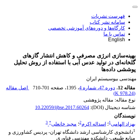
فهرست نشریات
سامانه نشر کتاب
کارگاه‌ها و دوره‌های آموزشی تخصصی
تماس با ما
English
بهینه‌سازی انرژی مصرفی و کاهش انتشار گاز‌های
گلخانه‌ای در تولید عدس آبی با استفاده از روش تحلیل
پوششی داده‌ها
مهندسی بیوسیستم ایران
مقاله 12
،
دوره 47، شماره 4
، 1395
، صفحه
710-701
اصل مقاله
)
978.24 K
(
نوع مقاله: مقاله پژوهشی
شناسه دیجیتال (DOI):
10.22059/ijbse.2017.60264
نویسندگان
3
*
2
1
بهزاد الهامی
؛
اسداله اکرم
؛
مجید خانعلی
1
دانشجوی کارشناسی ارشد دانشگاه تهران- پردیس کشاورزی و
منابع طبیعی- دانشکده مهندسی فناوری