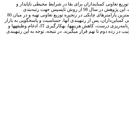
یع تعاونی کمباین­داران برای بقا در شرایط محیطی ناپایدار و
وضعیت متغیر محصول در طول دوره رشد، نیازمند ابزاری است که بتواند با کمک آن بر چالش­های محیطی فائق آید. چنین ابزاری چابکی است. این پژوهش در سال 98 از روش تاپسیس جهت رتبه‌بندی
پارامترهای موثر در چابکی زنجیره توزیع تعاونی کمباین­داران استان فارس استفاده کرده است. بنابراین پرسش‌نامه‌ای به منظور شناسایی مهم­ترین پارامترهای چابکی در زنجیره توزیع تعاونی تهیه و در میان 80
 کمباین‌داران، پس از رتبه­بندی آن­ها، حساسیت و پاسخگویی به بازار
و مشتری، سرعت انجام کار و معرفی محصول جدید با مقدار 8711/0 در رده اول اهمیت قرار گرفتند. دیگر عوامل موثر در چابکی از جمله برنامه‌ریزی درست، کاهش هزینه­ها، به­کارگیری IT، ادغام وظیفه­ها و
یت انجام خدمات و توسعه مهارت­های کارکنان که بین دو مقدار 7920/0 و 1499/0 قرار دارند، به ترتیب در رده دوم تا نهم قرار می­گیرند. در نتیجه، توجه به این رتبه­بندی