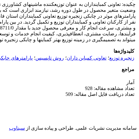
چکیده: تعاونی کمباین­داران به عنوان توزیع­کننده ماشین­های کشاورزی
نفر از کارکنان تعاونی و کمباین­داران توزیع و تکمیل گردید. در بین پ
می­تواند به تصمیم­گیری در زمینه توزیع بهتر کمباین­ها و چابکی زنجیره ت
کلیدواژه‌ها
زنجیره توزیع
؛
تعاونی کمباین داران
؛
روش تاپسیس
؛
پارامترهای چابک
مراجع
آمار
تعداد مشاهده مقاله: 928
تعداد دریافت فایل اصل مقاله: 509
سامانه مدیریت نشریات علمی.
طراحی و پیاده سازی از
سیناوب