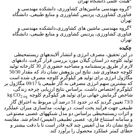
هیئت علمی دانشگاه تهران
3
گروه مهندسی ماشین‌های کشاورزی، دانشکده مهندسی و
فناوری کشاورزی، پردیس کشاورزی و منابع طبیعی، دانشگاه
تهران
4
گروه مهندسی ماشین های کشاورزی،دانشکده مهندسی و
فناوری کشاورزی، پردیس کشاورزی و منابع طبیعی، دانشگاه
تهران
چکیده
در این تحقیق، مصرف انرژی و انتشار آلاینده­های زیست­محیطی
تولید کلوچه در استان گیلان مورد بررسی قرار گرفت. داده­های
لازم از طریق پرسش­نامه و مصاحبه­ حضوری از 30 کارخانه تولید
کلوچه جمع­آوری شد. نتایج این پژوهش نشان داد که مقدار 50/30
مگاژول انرژی برای تولید هر کیلوگرم کلوچه مصرف شده­ است
که بیشترین سهم انرژی مصرفی به گاز طبیعی با 09/17 مگاژول بر
کیلوگرم اختصاص داشت. بر­اساس نتایج ارزیابی چرخه زندگی،
شاخص گرمایش جهانی برای تولید هر کیلوگرم کلوچه kg CO
2 eq.
73/3 تعیین گردید که در حدود 51 درصد آن مربوط به احتراق گاز
طبیعی جهت فرآیند پخت است. در نهایت، مدل­سازی میزان عملکرد
و اثرات زیست­محیطی بر­اساس دو مدل شبکه­های عصبی مصنوعی
و سامانه استنتاج فازی- عصبی تطبیقی (انفیس) انجام شد. مقایسه
نتایج نشان داد مدل انفیس چند لایه قادر است تا با دقت بیشتر و
خطای کمتر عملکرد محصول را برآورد کند.