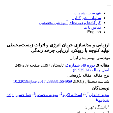
فهرست نشریات
سامانه نشر کتاب
کارگاه‌ها و دوره‌های آموزشی تخصصی
تماس با ما
English
ارزیابی و مدلسازی جریان انرژی و اثرات زیست‌محیطی
تولید کلوچه با رویکرد ارزیابی چرخه زندگی
مهندسی بیوسیستم ایران
مقاله 9
،
دوره 49، شماره 2
، تابستان 1397
، صفحه
249-259
اصل مقاله (
525.24 K
)
نوع مقاله: مقاله پژوهشی
شناسه دیجیتال (DOI):
10.22059/ijbse.2017.238331.664969
نویسندگان
3
2
1
*
مجید خانعلی
؛
اسداله اکرم
؛
مهدیه محمدنیا
؛
هما حسین زاده
4
بندبافها
1
دانشگاه تهران
2