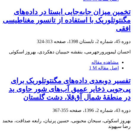
تخمین میزان جابه‌جایی ایستا در داده‌های
مگنتوتلوریک با استفاده از تانسور مغناطیسی
افقی
دوره 45، شماره 2، تابستان 1398، صفحه
313-324
احسان لیموپرورجهرمی، بنفشه حبیبیان دهکردی، بهروز اسکوئی
مشاهده مقاله
اصل مقاله
1 M
تفسیر دوبعدی داده‌های مگنتوتلوریک برای
پی‌جویی ذخایر عمیق آب‌های شور حاوی ید
در منطقۀ شمال آق‌قلا، دشت گلستان
دوره 43، شماره 2، 1396، صفحه
355-367
بهروز اسکوئی، سبحان محبوبی، حسین پرنیان، رابعه صداقت، محمد
رضا سپهوند