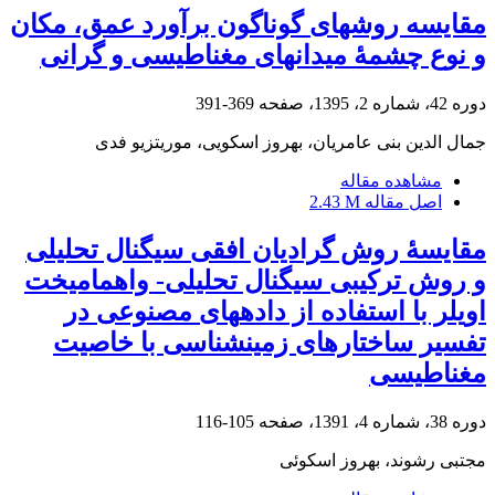
مقایسه روش‏های گوناگون برآورد عمق، مکان
و نوع چشمۀ میدان‏های مغناطیسی و گرانی
دوره 42، شماره 2، 1395، صفحه
369-391
جمال الدین بنی عامریان، بهروز اسکویی، موریتزیو فدی
مشاهده مقاله
اصل مقاله
2.43 M
مقایسۀ روش گرادیان افقی سیگنال تحلیلی
و روش ترکیبی سیگنال تحلیلی- واهمامیخت
اویلر با استفاده از داده‎های مصنوعی در
تفسیر ساختارهای زمین‎شناسی با خاصیت
مغناطیسی
دوره 38، شماره 4، 1391، صفحه
105-116
مجتبی رشوند، بهروز اسکوئی