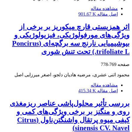
مشاهده مقاله
اصل مقاله
901.67 K
اثر همزیستی قارچ میکوریز بر برخی از
ویژگی‌های مورفولوژیکی، فیزیولوژیکی و
بیوشیمیایی نارنج سه برگچه‌ای (Poncirus
trifoliate L.) تحت تنش شوری
صفحه
769-778
محمود اثنی عشری، مرضیه هادیان دلجو، اصغر میرزایی اصل
مشاهده مقاله
اصل مقاله
415.34 K
بررسی تأثیر محلو‌ل‌پاشی عناصر ریزمغذی
روی و منگنز بر برخی ویژگی‌های کمی و
کیفی میوه پرتقال واشنگتن‌ناول (Citrus
sinensis CV. Navel)