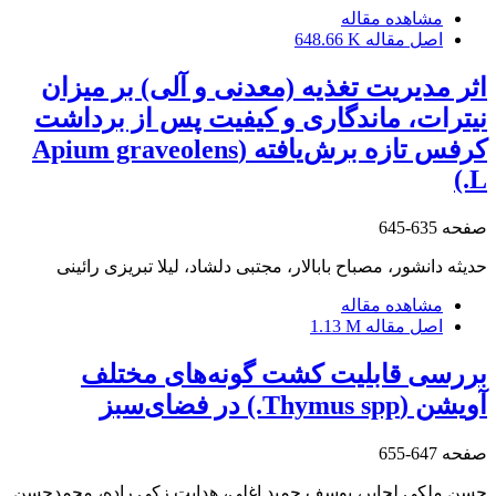
مشاهده مقاله
اصل مقاله
648.66 K
اثر مدیریت تغذیه (معدنی و آلی) بر میزان
نیترات، ماندگاری و کیفیت پس از برداشت
کرفس تازه برش‌یافته (Apium graveolens
L.)
صفحه
635-645
حدیثه دانشور، مصباح بابالار، مجتبی دلشاد، لیلا تبریزی رائینی
مشاهده مقاله
اصل مقاله
1.13 M
بررسی قابلیت کشت گونه‌های مختلف
آویشن (Thymus spp.) در فضای‌سبز
صفحه
647-655
حسن ملکی لجایر، یوسف حمید اغلی، هدایت زکی راده، محمدحسن