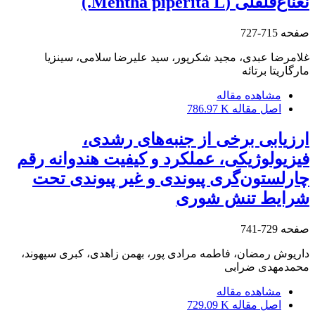
نعناع‌فلفلی (Mentha piperita L.)
صفحه
715-727
غلامرضا عبدی، مجید شکرپور، سید علیرضا سلامی، سینزیا
مارگاریتا برتائه
مشاهده مقاله
اصل مقاله
786.97 K
ارزیابی برخی از جنبه‌های رشدی،
فیزیولوژیکی، عملکرد و کیفیت هندوانه رقم
چارلستون‌گری پیوندی و غیر پیوندی تحت
شرایط تنش شوری
صفحه
729-741
داریوش رمضان، فاطمه مرادی پور، بهمن زاهدی، کبری سپهوند،
محمدمهدی ضرابی
مشاهده مقاله
اصل مقاله
729.09 K