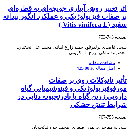
اثر تغییر روش‌ آبیاری جویچه‌ای به قطره‌ای
بر صفات فیزیولوژیکی و عملکرد انگور بیدانه
سفید (Vitis vinifera L.)
صفحه
743-753
سجاد قاصدی یولقونلو، حمید زارع ابیانه، محمد علی نجاتیان،
معصومه ملکی، روح اله کریمی
مشاهده مقاله
اصل مقاله
425.88 K
تأثیر نانوکلات روی بر صفات
مورفوفیزیولوژیکی و فیتوشیمیایی گیاه
دارویی زرین گیاه یا بادرنجبویه دنایی در
شرایط تنش خشکی
صفحه
755-767
سودابه مفاخری، بهور اصغری، محمد جواد نیکجویان