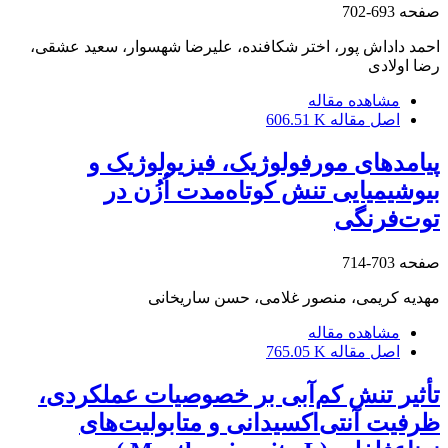
صفحه
693-702
احمد داداش پور، اختر شکافنده، علیرضا شهسوار، سعید عشقی،
رضا اولادی
مشاهده مقاله
اصل مقاله
606.51 K
پیامدهای مورفولوژیک، فیزیولوژیک و
بیوشیمیایی تنش کوتاه‌مدت اُزُن در
توت‌فرنگی
صفحه
703-714
مهدیه کریمی، منصور غلامی، حسن ساریخانی
مشاهده مقاله
اصل مقاله
765.05 K
تأثیر تنش کم‌آبی بر خصوصیات عملکردی،
ظرفیت آنتی‌اکسیدانی و متابولیت‌های