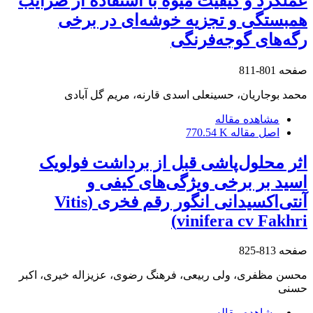
عملکرد و کیفیت میوه با استفاده از ضرایب
همبستگی و تجزیه خوشه‌ای در برخی
رگه‌های گوجه‌فرنگی
صفحه
801-811
محمد بوجاریان، حسینعلی اسدی قارنه، مریم گل آبادی
مشاهده مقاله
اصل مقاله
770.54 K
اثر محلول‌پاشی قبل از برداشت فولویک
اسید بر برخی ویژگی‌های کیفی و
آنتی‌اکسیدانی انگور رقم فخری (Vitis
vinifera cv Fakhri)
صفحه
813-825
محسن مظفری، ولی ربیعی، فرهنگ رضوی، عزیزاله خیری، اکبر
حسنی
مشاهده مقاله